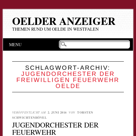
OELDER ANZEIGER
THEMEN RUND UM OELDE IN WESTFALEN
Hauptmenü
Zum
MENU
Inhalt
springen
SCHLAGWORT-ARCHIV:
JUGENDORCHESTER DER
FREIWILLIGEN FEUERWEHR
OELDE
VERÖFFENTLICHT AM
2. JUNI 2016
VON
TORSTEN
SCHWICHTENHÖVEL
JUGENDORCHESTER DER
FEUERWEHR