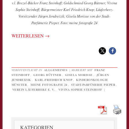
v.l. Brezel-Bäcker Franz Steinhoff; Goldschmied Georg Büttner; Vivina
Sophie Steinhoff; Bürgermeister Karl Friedrich Knop; Läuferherz-
Vorsitzender Jürgen Jendreizik; Gisela Morisse von der Stadt-
Parfümerie Pieper. Foto: meine fotografie 24
WEITERLESEN
→
VERÖFFENTLICHT IN
ALLGEMEINES
|
MARKIERT MIT
FRANZ
STEINHOFF
,
GEORG BÜTTNER
,
GISELA MORISSE
,
JÜRGEN
JENDREIZIK
,
KARL-FRIEDRICH KNOP
,
KINDERONKOLOGIE
MÜNSTER
,
MEINE FOTOGRAFIE 24
,
STADT-PARFÜMERIE PIEPER
,
VEREIN LÄUFERHERZ E. V.
,
VIVINA SOPHIE STEINHOFF
|
KATEGORIEN