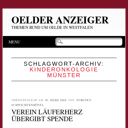
OELDER ANZEIGER
THEMEN RUND UM OELDE IN WESTFALEN
Hauptmenü
Zum
MENU
Inhalt
springen
SCHLAGWORT-ARCHIV:
KINDERONKOLOGIE
MÜNSTER
VERÖFFENTLICHT AM
19. MÄRZ 2018
VON
TORSTEN
SCHWICHTENHÖVEL
VEREIN LÄUFERHERZ
ÜBERGIBT SPENDE