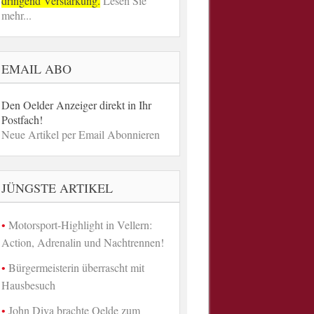
dringend Verstärkung.
Lesen Sie
mehr...
EMAIL ABO
Den Oelder Anzeiger direkt in Ihr
Postfach!
Neue Artikel per Email Abonnieren
JÜNGSTE ARTIKEL
Motorsport-Highlight in Vellern:
Action, Adrenalin und Nachtrennen!
Bürgermeisterin überrascht mit
Hausbesuch
John Diva brachte Oelde zum