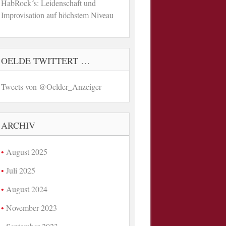
HabRock´s: Leidenschaft und
Improvisation auf höchstem Niveau
OELDE TWITTERT …
Tweets von @Oelder_Anzeiger
ARCHIV
August 2025
Juli 2025
August 2024
November 2023