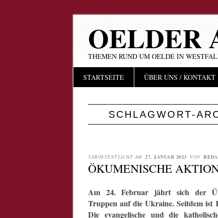
OELDER 
THEMEN RUND UM OELDE IN WESTFA
Hauptmenü
Zum
STARTSEITE
ÜBER UNS / KONTAKT
Inhalt
springen
SCHLAGWORT-AR
VERÖFFENTLICHT AM
27. JANUAR 2023
VON
REDA
ÖKUMENISCHE AKTION
Am 24. Februar jährt sich der Übe
Truppen auf die Ukraine. Seitdem ist 
Die evangelische und die katholisc