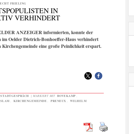
ECHT FRIELING
TSPOPULISTEN IN
TIV VERHINDERT
 OELDER ANZEIGER informierten, konnte der
en im Oelder Dietrich-Bonhoeffer-Haus verhindert
 Kirchengemeinde eine große Peinlichkeit erspart.
STADTGESPRÄCH
|
MARKIERT MIT
BOVEKAMP
,
ISLAM
,
KIRCHENGEMEINDE
,
PRENEUX
,
WILHELM