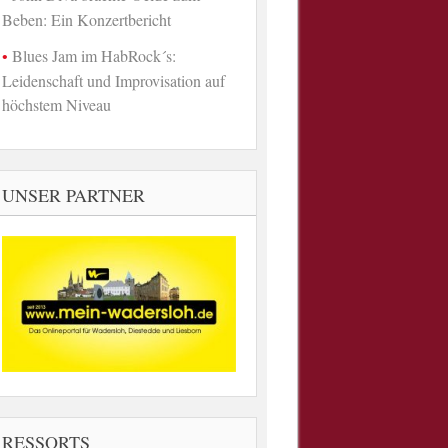
Beben: Ein Konzertbericht
Blues Jam im HabRock´s:
Leidenschaft und Improvisation auf
höchstem Niveau
UNSER PARTNER
RESSORTS