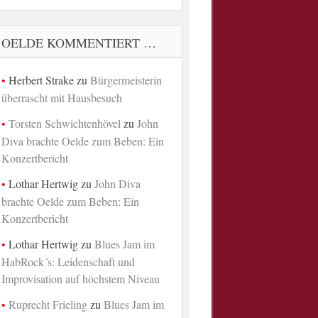
OELDE KOMMENTIERT …
Herbert Strake
zu
Bürgermeisterin
überrascht mit Hausbesuch
Torsten Schwichtenhövel
zu
John
Diva brachte Oelde zum Beben: Ein
Konzertbericht
Lothar Hertwig
zu
John Diva
brachte Oelde zum Beben: Ein
Konzertbericht
Lothar Hertwig
zu
Blues Jam im
HabRock´s: Leidenschaft und
Improvisation auf höchstem Niveau
Ruprecht Frieling
zu
Blues Jam im