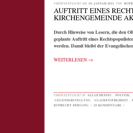
VERÖFFENTLICHT AM
10. JANUAR 2013
VON
RUPR
AUFTRITT EINES RECH
KIRCHENGEMEINDE AK
Durch Hinweise von Lesern, die den
geplante Auftritt eines Rechtspopulist
werden. Damit bleibt der Evangelischen
WEITERLESEN
→
VERÖFFENTLICHT IN
ALLGEMEINES
,
POLITIK
,
GEGENDARSTELLUNG
,
GLAUBENSFREIHEIT
,
RUPRECHT FRIELING
|
20 KOMMENTARE
|