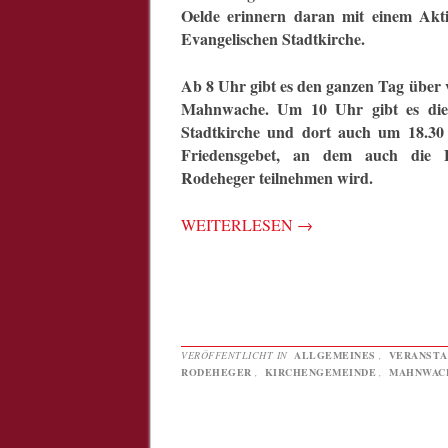
Oelde erinnern daran mit einem Akti
Evangelischen Stadtkirche.
Ab 8 Uhr gibt es den ganzen Tag über v
Mahnwache. Um 10 Uhr gibt es die
Stadtkirche und dort auch um 18.30
Friedensgebet, an dem auch die B
Rodeheger teilnehmen wird.
WEITERLESEN
→
VERÖFFENTLICHT IN
ALLGEMEINES
,
VERANSTA
RODEHEGER
,
KIRCHENGEMEINDE
,
MAHNWAC