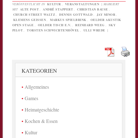
VERÖFFENTLICHT IN
KULTUR
,
VERANSTALTUNGEN
|
MARKIERT
MIT
ALTE POST
,
ANDRÉ STAPPERT
,
CHRISTIAN BAUSE
,
CHURCH STREET WALTZ
,
DENNIS GOTTWALD
,
JAY MINOR
,
KLEMENS GEISSEN
,
MARKUS SPIELBRINK
,
OELDER AKUSTIK
OPEN STAGE
,
OELDER TISCH E.V.
,
REINHARD WEEG
,
SKY
PILOT
,
TORSTEN SCHWICHTENHÖVEL
,
ULLI WREDE
|
KATEGORIEN
Allgemeines
Games
Heimatgeschichte
Kochen & Essen
Kultur