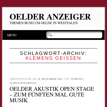
OELDER ANZEIGER
THEMEN RUND UM OELDE IN WESTFALEN
Hauptmenü
Zum
MENU
Inhalt
springen
SCHLAGWORT-ARCHIV:
KLEMENS GEISSEN
VERÖFFENTLICHT AM
18. DEZEMBER 2014
VON
TORSTEN
SCHWICHTENHÖVEL
OELDER AKUSTIK OPEN STAGE
– ZUM FÜNFTEN MAL GUTE
MUSIK