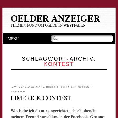
OELDER ANZEIGER
THEMEN RUND UM OELDE IN WESTFALEN
Hauptmenü
Zum
MENU
Inhalt
springen
SCHLAGWORT-ARCHIV:
KONTEST
VERÖFFENTLICHT AM
16. DEZEMBER 2012
VON
STEFANIE
HEINRICH
LIMERICK-CONTEST
Was habe ich da nur angerichtet, als ich abends
meinem Freund vorschlug, in der Facebook- Gruppe