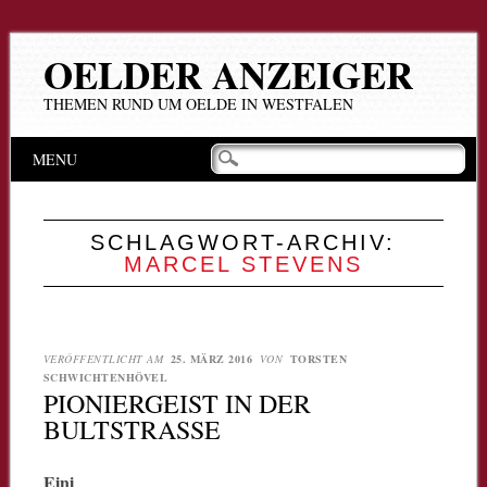
OELDER ANZEIGER
THEMEN RUND UM OELDE IN WESTFALEN
Hauptmenü
Zum
MENU
Inhalt
springen
SCHLAGWORT-ARCHIV:
MARCEL STEVENS
VERÖFFENTLICHT AM
25. MÄRZ 2016
VON
TORSTEN
SCHWICHTENHÖVEL
PIONIERGEIST IN DER
BULTSTRASSE
Eini