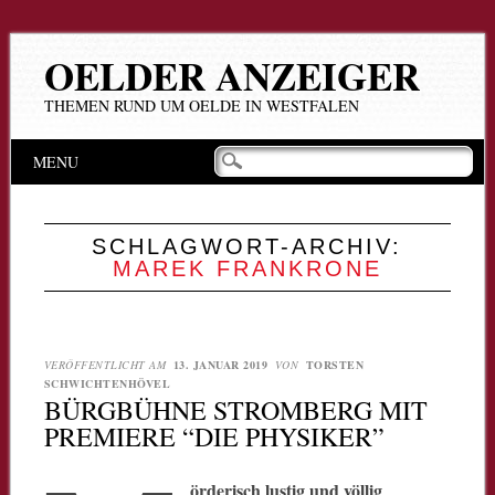
OELDER ANZEIGER
THEMEN RUND UM OELDE IN WESTFALEN
Hauptmenü
Zum
MENU
Inhalt
springen
SCHLAGWORT-ARCHIV:
MAREK FRANKRONE
VERÖFFENTLICHT AM
13. JANUAR 2019
VON
TORSTEN
SCHWICHTENHÖVEL
BÜRGBÜHNE STROMBERG MIT
PREMIERE “DIE PHYSIKER”
örderisch lustig und völlig