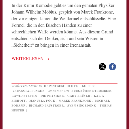
In der Krimi-Komödie geht es um den genialen Physiker
Johann Wilhelm Möbius, gespielt von Marek Frankrone,
der vor einigen Jahren die Weltformel entschlüsselte. Eine
Formel, die in den falschen Händen zu einer
schrecklichen Waffe werden könnte. Aus diesem Grund
entschied sich der Denker, sich und sein Wissen in
„Sicherheit“ zu bringen in einer Irrenanstalt.
WEITERLESEN
→
VERÖFFENTLICHT IN
HEIMATGESCHICHTE
,
KULTUR
,
VERANSTALTUNGEN
|
MARKIERT MIT
BURGBÜHNE STROMBERG
,
DAWID STEPPIN
,
DIE PHYSIKER
,
GABY BRÜSER
,
KATJA
EINHOFF
,
MANUELA FÖGE
,
MAREK FRANKRONE
,
MICHAEL
BÖKAMP
,
RICHARD LAUSTROER
,
SVEN SINGEDONK
,
TOBIAS
HUSTER
|