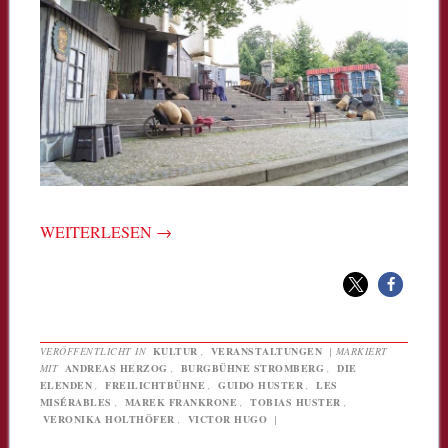
WEITERLESEN
→
VERÖFFENTLICHT IN
KULTUR
,
VERANSTALTUNGEN
|
MARKIERT
MIT
ANDREAS HERZOG
,
BURGBÜHNE STROMBERG
,
DIE
ELENDEN
,
FREILICHTBÜHNE
,
GUIDO HUSTER
,
LES
MISÉRABLES
,
MAREK FRANKRONE
,
TOBIAS HUSTER
,
VERONIKA HOLTHÖFER
,
VICTOR HUGO
|