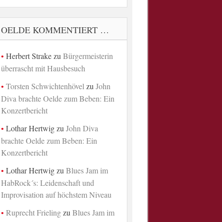
OELDE KOMMENTIERT …
Herbert Strake
zu
Bürgermeisterin
überrascht mit Hausbesuch
Torsten Schwichtenhövel
zu
John
Diva brachte Oelde zum Beben: Ein
Konzertbericht
Lothar Hertwig
zu
John Diva
brachte Oelde zum Beben: Ein
Konzertbericht
Lothar Hertwig
zu
Blues Jam im
HabRock´s: Leidenschaft und
Improvisation auf höchstem Niveau
Ruprecht Frieling
zu
Blues Jam im