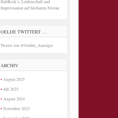
HabRock´s: Leidenschaft und
Improvisation auf höchstem Niveau
OELDE TWITTERT …
Tweets von @Oelder_Anzeiger
ARCHIV
August 2025
Juli 2025
August 2024
November 2023