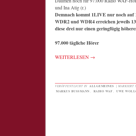
Daumen hoch für 97.000 Radio WAF-Höre
und Ina Atig (r.)
Demnach kommt 1LIVE nur noch auf 12
WDR2 und WDR4 erreichen jeweils 13,
diese drei nur einen geringfügig höher
97.000 tägliche Hörer
WEITERLESEN
→
VERÖFFENTLICHT IN
ALLGEMEINES
|
MARKIERT 
MARKUS BUSSMANN
,
RADIO WAF
,
UWE WOLL