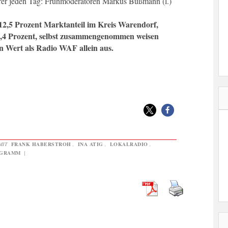
r jeden Tag: Frühmoderatoren Markus Bußmann (l.)
,5 Prozent Marktanteil im Kreis Warendorf,
4 Prozent, selbst zusammengenommen weisen
en Wert als Radio WAF allein aus.
MIT
FRANK HABERSTROH
,
INA ATIG
,
LOKALRADIO
,
GRAMM
|