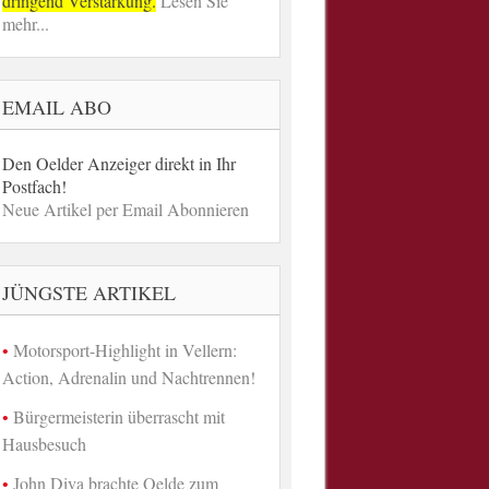
dringend Verstärkung.
Lesen Sie
mehr...
EMAIL ABO
Den Oelder Anzeiger direkt in Ihr
Postfach!
Neue Artikel per Email Abonnieren
JÜNGSTE ARTIKEL
Motorsport-Highlight in Vellern:
Action, Adrenalin und Nachtrennen!
Bürgermeisterin überrascht mit
Hausbesuch
John Diva brachte Oelde zum