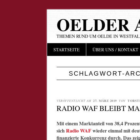
OELDER 
THEMEN RUND UM OELDE IN WESTFA
Hauptmenü
Zum
STARTSEITE
ÜBER UNS / KONTAKT
Inhalt
springen
SCHLAGWORT-ARC
VERÖFFENTLICHT AM
27. MÄRZ 2019
VON
TORST
RADIO WAF BLEIBT M
Mit einem Marktanteil von 38,4 Prozent
sich
Radio WAF
wieder einmal mit deu
finanzierte Konkurrenz durch. Das zeigt