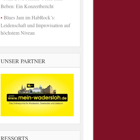
Beben: Ein Konzertbericht
Blues Jam im HabRock´s:
Leidenschaft und Improvisation auf
höchstem Niveau
UNSER PARTNER
RESSORTS