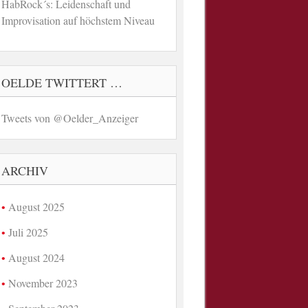
HabRock´s: Leidenschaft und
Improvisation auf höchstem Niveau
OELDE TWITTERT …
Tweets von @Oelder_Anzeiger
ARCHIV
August 2025
Juli 2025
August 2024
November 2023