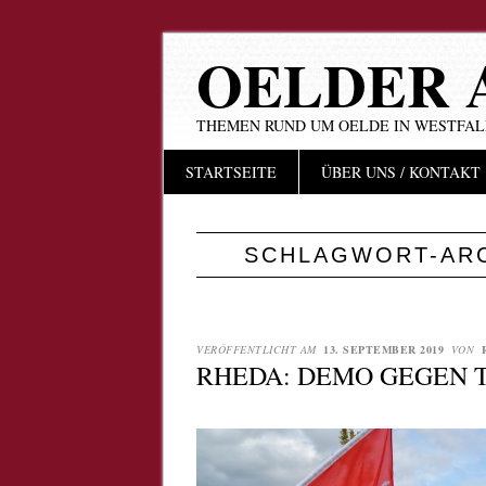
OELDER 
THEMEN RUND UM OELDE IN WESTFA
Hauptmenü
Zum
STARTSEITE
ÜBER UNS / KONTAKT
Inhalt
springen
SCHLAGWORT-AR
VERÖFFENTLICHT AM
13. SEPTEMBER 2019
VON
RHEDA: DEMO GEGEN 