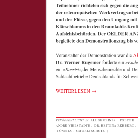
Teilnehmer richteten sich gegen die an
der osteuropäischen Werkvertragsarbei
und der Flüsse, gegen den Umgang mit
Klärschlamms in den Braunkohle-Kraf
Aufsichtsbehörden. Der OELDER ANZE
begleitete den Demonstrationszug bis 
Veranstalter der Demonstration war die
Ak
Dr. Werner Rügemer
forderte ein
»Ende
ein
»Rassist«,
der Menschenrechte und Demo
Schlachtbetriebe Deutschlands für Schwe
WEITERLESEN
→
VERÖFFENTLICHT IN
ALLGEMEINES
,
POLITIK
ANDRÉ VIELSTÄDTE
,
DR. BETTINA REHBERG
,
TÖNNIES
,
UMWELTSCHUTZ
|