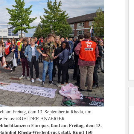
ch am Freitag, dem 13. September in Rheda, um
tliche Fotos: ©OELDER ANZEIGER
chlachtkonzern Europas, fand am Freitag, dem 13.
Bahnhof Rheda-Wiedenbrück statt. Rund 150