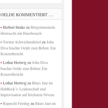
OELDE KOMMENTIERT …
Herbert Strake
zu
Bürgermeisterin
überrascht mit Hausbesuch
Torsten Schwichtenhövel
zu
John
Diva brachte Oelde zum Beben: Ein
Konzertbericht
Lothar Hertwig
zu
John Diva
brachte Oelde zum Beben: Ein
Konzertbericht
Lothar Hertwig
zu
Blues Jam im
HabRock´s: Leidenschaft und
Improvisation auf höchstem Niveau
Ruprecht Frieling
zu
Blues Jam im