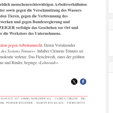
geblich menschenrechtswidrigen Arbeitsverhältnisse
ter sowie gegen die Verschmutzung des Wassers
 den Tieren, gegen die Verbrennung des
twerken und gegen Bundesregierung und
IGER verfolgte das Geschehen vor Ort und
vor die Werkstore des Unternehmens.
tion gegen Arbeitsunrecht
. Deren Vorsitzender
 des Systems Tönnies«
. Inhaber Clemens Tönnies sei
kratie verletze. Das Fleischwerk, eines der größten
ine und Rinder, beginge
»Lohnraub«
.
|
MARKIERT MIT
AMIRA MOHAMED ALI
,
CAMILA CIRLINI
,
DR.
DR. WERNER RÜGEMER
,
MARTIN BOCKLAGE
,
TIERSCHUTZ
,