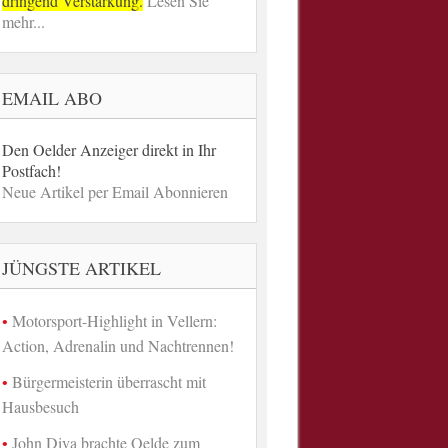
dringend Verstärkung.
Lesen Sie
mehr...
EMAIL ABO
Den Oelder Anzeiger direkt in Ihr
Postfach!
Neue Artikel per Email Abonnieren
JÜNGSTE ARTIKEL
Motorsport-Highlight in Vellern:
Action, Adrenalin und Nachtrennen!
Bürgermeisterin überrascht mit
Hausbesuch
John Diva brachte Oelde zum