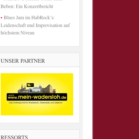
Beben: Ein Konzertbericht
Blues Jam im HabRock´s:
Leidenschaft und Improvisation auf
höchstem Niveau
UNSER PARTNER
RESSORTS