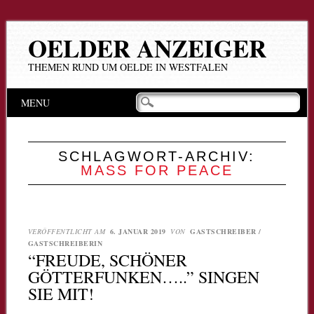
OELDER ANZEIGER
THEMEN RUND UM OELDE IN WESTFALEN
Hauptmenü
Zum
MENU
Inhalt
springen
SCHLAGWORT-ARCHIV:
MASS FOR PEACE
VERÖFFENTLICHT AM
6. JANUAR 2019
VON
GASTSCHREIBER /
GASTSCHREIBERIN
“FREUDE, SCHÖNER
GÖTTERFUNKEN…..” SINGEN
SIE MIT!