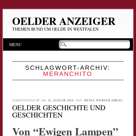
OELDER ANZEIGER
THEMEN RUND UM OELDE IN WESTFALEN
Hauptmenü
Zum
MENU
Inhalt
springen
SCHLAGWORT-ARCHIV:
MERANCHITO
VERÖFFENTLICHT AM
31. JANUAR 2016
VON
HEINZ WERNER DREES
OELDER GESCHICHTE UND
GESCHICHTEN
Von “Ewigen Lampen”