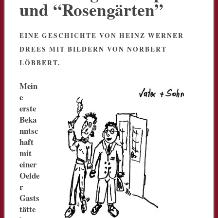
und “Rosengärten”
EINE GESCHICHTE VON HEINZ WERNER
DREES MIT BILDERN VON NORBERT
LÖBBERT.
Mein
e
erste
Beka
nntsc
haft
mit
einer
Oelde
r
Gasts
tätte