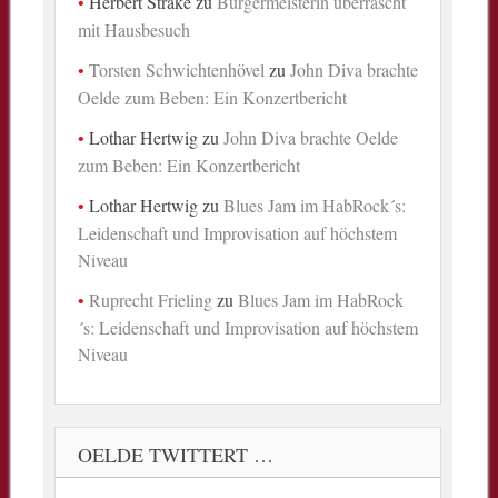
Herbert Strake
zu
Bürgermeisterin überrascht
mit Hausbesuch
Torsten Schwichtenhövel
zu
John Diva brachte
Oelde zum Beben: Ein Konzertbericht
Lothar Hertwig
zu
John Diva brachte Oelde
zum Beben: Ein Konzertbericht
Lothar Hertwig
zu
Blues Jam im HabRock´s:
Leidenschaft und Improvisation auf höchstem
Niveau
Ruprecht Frieling
zu
Blues Jam im HabRock
´s: Leidenschaft und Improvisation auf höchstem
Niveau
OELDE TWITTERT …