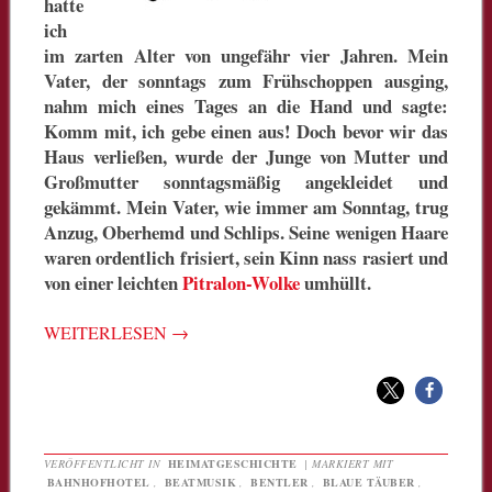
hatte
ich
im zarten Alter von ungefähr vier Jahren. Mein
Vater, der sonntags zum Frühschoppen ausging,
nahm mich eines Tages an die Hand und sagte:
Komm mit, ich gebe einen aus! Doch bevor wir das
Haus verließen, wurde der Junge von Mutter und
Großmutter sonntagsmäßig angekleidet und
gekämmt. Mein Vater, wie immer am Sonntag, trug
Anzug, Oberhemd und Schlips. Seine wenigen Haare
waren ordentlich frisiert, sein Kinn nass rasiert und
von einer leichten
Pitralon-Wolke
umhüllt.
WEITERLESEN
→
VERÖFFENTLICHT IN
HEIMATGESCHICHTE
|
MARKIERT MIT
BAHNHOFHOTEL
,
BEATMUSIK
,
BENTLER
,
BLAUE TÄUBER
,