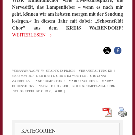
Nervosität, das Lampenfieber – wenn es nach mir
geht, können wir am liebsten morgen mit der Sendung
loslegen.« In diesem Jahr mit dabei: „Schoenefeldt
Chor” aus dem KREIS WARENDORF!
WEITERLESEN
→
VERÖFFENTLICHT IN
STADTGESPRÄCH
,
VERANSTALTUNGEN
|
MARKIERT MIT
DER BESTE CHOR IM WESTEN
,
GIOVANNI
ZARRELLA
,
JANE COMERFORD
,
MARCO SCHREYL
,
MARWA
ELDESSOUKY
,
NATALIE HORLER
,
ROLF SCHMITZ-MALBURG
,
SCHOENEFELDT CHOR
,
WDR
|
KATEGORIEN