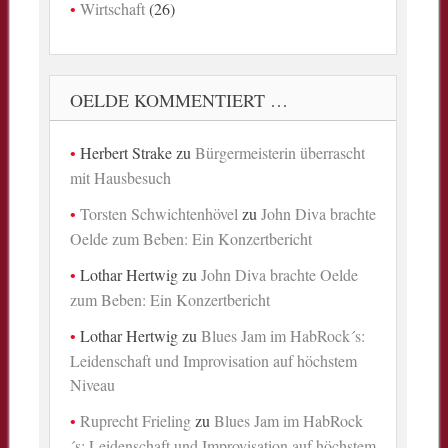
Wirtschaft
(26)
OELDE KOMMENTIERT …
Herbert Strake
zu
Bürgermeisterin überrascht
mit Hausbesuch
Torsten Schwichtenhövel
zu
John Diva brachte
Oelde zum Beben: Ein Konzertbericht
Lothar Hertwig
zu
John Diva brachte Oelde
zum Beben: Ein Konzertbericht
Lothar Hertwig
zu
Blues Jam im HabRock´s:
Leidenschaft und Improvisation auf höchstem
Niveau
Ruprecht Frieling
zu
Blues Jam im HabRock
´s: Leidenschaft und Improvisation auf höchstem