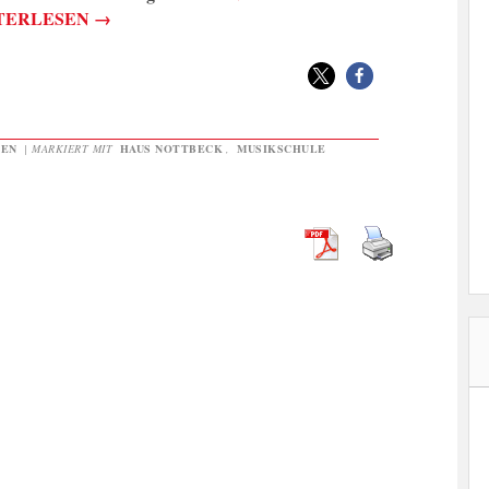
TERLESEN
→
GEN
|
MARKIERT MIT
HAUS NOTTBECK
,
MUSIKSCHULE