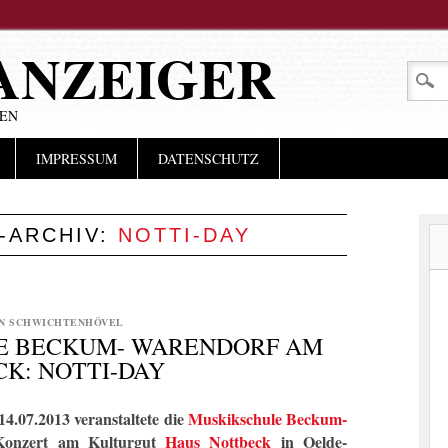
ANZEIGER
LEN
IMPRESSUM
DATENSCHUTZ
-ARCHIV:
NOTTI-DAY
N SCHWICHTENHÖVEL
E BECKUM- WARENDORF AM
K: NOTTI-DAY
4.07.2013 veranstaltete die
Muskikschule Beckum-
onzert am Kulturgut
Haus Nottbeck
in Oelde-