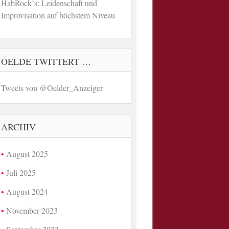
HabRock´s: Leidenschaft und
Improvisation auf höchstem Niveau
OELDE TWITTERT …
Tweets von @Oelder_Anzeiger
ARCHIV
August 2025
Juli 2025
August 2024
November 2023