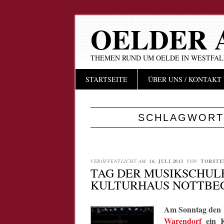
OELDER 
THEMEN RUND UM OELDE IN WESTFA
Hauptmenü
Zum
STARTSEITE
ÜBER UNS / KONTAKT
Inhalt
springen
SCHLAGWORT
VERÖFFENTLICHT AM
16. JULI 2013
VON
TORSTE
TAG DER MUSIKSCHUL
KULTURHAUS NOTTBEC
Am Sonntag den 1
Warendorf
ein K