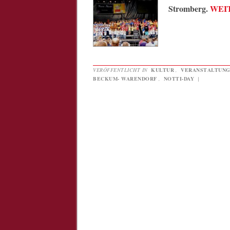
Stromberg.
WEI
VERÖFFENTLICHT IN
KULTUR
,
VERANSTALTUN
BECKUM- WARENDORF
,
NOTTI-DAY
|