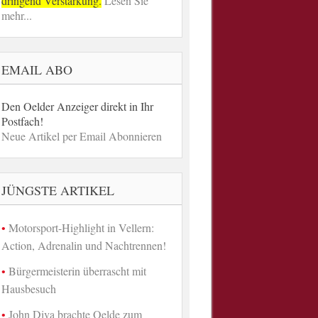
dringend Verstärkung.
Lesen Sie
mehr...
EMAIL ABO
Den Oelder Anzeiger direkt in Ihr
Postfach!
Neue Artikel per Email Abonnieren
JÜNGSTE ARTIKEL
Motorsport-Highlight in Vellern:
Action, Adrenalin und Nachtrennen!
Bürgermeisterin überrascht mit
Hausbesuch
John Diva brachte Oelde zum