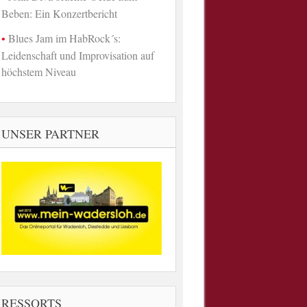
Beben: Ein Konzertbericht
Blues Jam im HabRock´s:
Leidenschaft und Improvisation auf
höchstem Niveau
UNSER PARTNER
RESSORTS