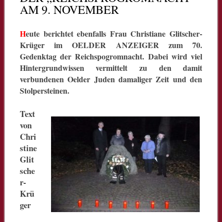
AM 9. NOVEMBER
H
eute berichtet ebenfalls Frau Christiane Glitscher-
Krüger im OELDER ANZEIGER zum 70.
Gedenktag der Reichspogromnacht. Dabei wird viel
Hintergrundwissen vermittelt zu den damit
verbundenen Oelder Juden damaliger Zeit und den
Stolpersteinen.
Text
von
Chri
stine
Glit
sche
r-
Krü
ger