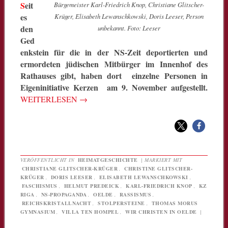
S
eit
Bürgemeister Karl-Friedrich Knop, Christiane Glitscher-
es
Krüger, Elisabeth Lewanschkowski, Doris Leeser, Person
den
unbekannt. Foto: Leeser
Ged
enkstein für die in der NS-Zeit deportierten und
ermordeten jüdischen Mitbürger im Innenhof des
Rathauses gibt, haben dort einzelne Personen in
Eigeninitiative Kerzen am 9. November aufgestellt.
WEITERLESEN
→
VERÖFFENTLICHT IN
HEIMATGESCHICHTE
|
MARKIERT MIT
CHRISTIANE GLITSCHER-KRÜGER
,
CHRISTINE GLITSCHER-
KRÜGER
,
DORIS LEESER
,
ELISABETH LEWANSCHKOWSKI
,
FASCHISMUS
,
HELMUT PREDEICK
,
KARL-FRIEDRICH KNOP
,
KZ
RIGA
,
NS-PROPAGANDA
,
OELDE
,
RASSISMUS
,
REICHSKRISTALLNACHT
,
STOLPERSTEINE
,
THOMAS MORUS
GYMNASIUM
,
VILLA TEN HOMPEL
,
WIR CHRISTEN IN OELDE
|