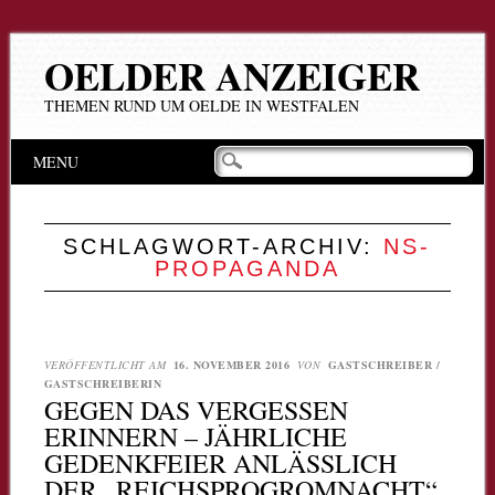
OELDER ANZEIGER
THEMEN RUND UM OELDE IN WESTFALEN
Hauptmenü
Zum
MENU
Inhalt
springen
SCHLAGWORT-ARCHIV:
NS-
PROPAGANDA
VERÖFFENTLICHT AM
16. NOVEMBER 2016
VON
GASTSCHREIBER /
GASTSCHREIBERIN
GEGEN DAS VERGESSEN
ERINNERN – JÄHRLICHE
GEDENKFEIER ANLÄSSLICH
DER „REICHSPROGROMNACHT“