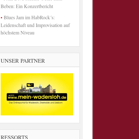
Beben: Ein Konzertbericht
Blues Jam im HabRock´s:
Leidenschaft und Improvisation auf
höchstem Niveau
UNSER PARTNER
RESSORTS