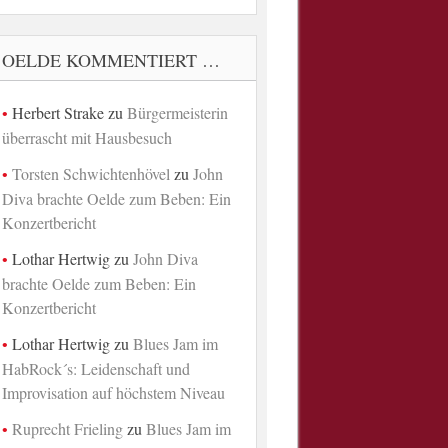
OELDE KOMMENTIERT …
Herbert Strake
zu
Bürgermeisterin
überrascht mit Hausbesuch
Torsten Schwichtenhövel
zu
John
Diva brachte Oelde zum Beben: Ein
Konzertbericht
Lothar Hertwig
zu
John Diva
brachte Oelde zum Beben: Ein
Konzertbericht
Lothar Hertwig
zu
Blues Jam im
HabRock´s: Leidenschaft und
Improvisation auf höchstem Niveau
Ruprecht Frieling
zu
Blues Jam im