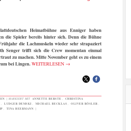
lattdeutschen Heimatbühne aus Enniger haben
n die Spieler bereits hinter sich. Denn die Bühne
rühjahr die Lachmuskeln wieder sehr strapaziert
th Senger trifft sich die Crew momentan einmal
ertraut zu machen. Mitte November geht es zu einem
cum bei Lingen.
WEITERLESEN
→
GEN
|
MARKIERT MIT
ANNETTE BERSTE
,
CHRISTINA
H
,
LUDGER DEMSKI
,
MICHAEL BECKLAS
,
OLIVER RÖSLER
,
MP
,
TINA BEERMANN
|