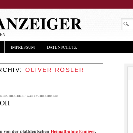
ANZEIGER
LEN
IMPRESSUM
DATENSCHUTZ
RCHIV:
OLIVER RÖSLER
STSCHREIBER / GASTSCHREIBERIN
LOH
 von der plattdeutschen
Heimatbühne Enniger
.