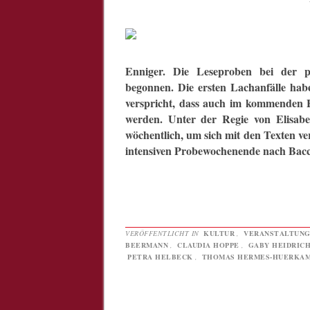
Enniger. Die Leseproben bei der p
begonnen. Die ersten Lachanfälle habe
verspricht, dass auch im kommenden F
werden. Unter der Regie von Elisabe
wöchentlich, um sich mit den Texten v
intensiven Probewochenende nach Bac
VERÖFFENTLICHT IN
KULTUR
,
VERANSTALTUN
BEERMANN
,
CLAUDIA HOPPE
,
GABY HEIDRIC
PETRA HELBECK
,
THOMAS HERMES-HUERKA