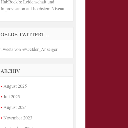
HabRock´s: Leidenschaft und
Improvisation auf höchstem Niveau
OELDE TWITTERT …
Tweets von @Oelder_Anzeiger
ARCHIV
August 2025
Juli 2025
August 2024
November 2023