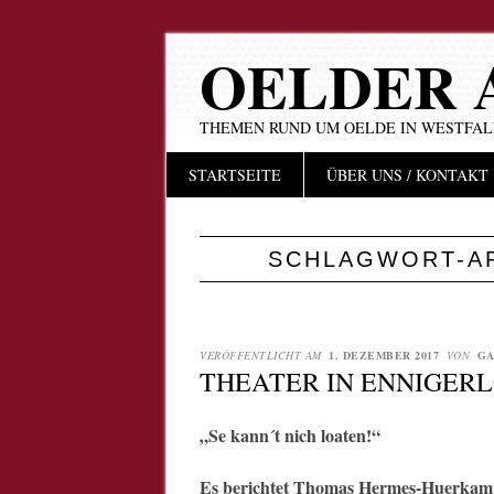
OELDER 
THEMEN RUND UM OELDE IN WESTFA
Hauptmenü
Zum
STARTSEITE
ÜBER UNS / KONTAKT
Inhalt
springen
SCHLAGWORT-A
VERÖFFENTLICHT AM
1. DEZEMBER 2017
VON
GA
THEATER IN ENNIGER
„Se kann´t nich loaten!“
Es berichtet Thomas Hermes-Huerkamp