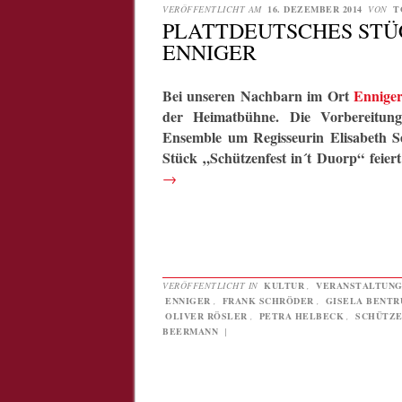
VERÖFFENTLICHT AM
16. DEZEMBER 2014
VON
T
PLATTDEUTSCHES STÜ
ENNIGER
Bei unseren Nachbarn im Ort
Ennige
der Heimatbühne. Die Vorbereitung
Ensemble um Regisseurin Elisabeth S
Stück „Schützenfest in´t Duorp“ feie
→
VERÖFFENTLICHT IN
KULTUR
,
VERANSTALTUN
ENNIGER
,
FRANK SCHRÖDER
,
GISELA BENTR
OLIVER RÖSLER
,
PETRA HELBECK
,
SCHÜTZE
BEERMANN
|