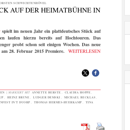
ORSTEN SCHWICHTENHÖVEL
CK AUF DER HEIMATBÜHNE IN
r
spielt im neuen Jahr ein plattdeutsches Stück auf
en laufen hierzu bereits auf Hochtouren. Das
enger probt schon seit einigen Wochen. Das neue
rt am 28. Februar 2015 Premiere.
WEITERLESEN
GEN
|
MARKIERT MIT
ANNETTE BERSTE
,
CLAUDIA HOPPE
,
UP
,
HEINZ BRUNE
,
LUDGER DEMSKI
,
MICHAEL BECKLAS
,
NFEST IN´T DUORP
,
THOMAS HERMES-HUERKAMP
,
TINA