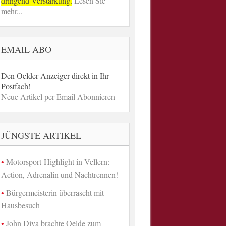
dringend Verstärkung.
Lesen Sie
mehr...
EMAIL ABO
Den Oelder Anzeiger direkt in Ihr
Postfach!
Neue Artikel per Email Abonnieren
JÜNGSTE ARTIKEL
Motorsport-Highlight in Vellern:
Action, Adrenalin und Nachtrennen!
Bürgermeisterin überrascht mit
Hausbesuch
John Diva brachte Oelde zum