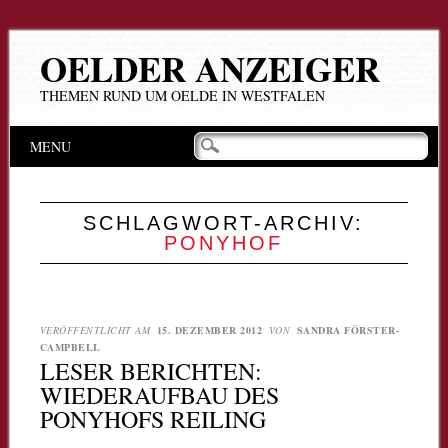
OELDER ANZEIGER
THEMEN RUND UM OELDE IN WESTFALEN
Hauptmenü
Zum
MENU
Inhalt
springen
SCHLAGWORT-ARCHIV:
PONYHOF
VERÖFFENTLICHT AM
15. DEZEMBER 2012
VON
SANDRA FÖRSTER-
CAMPBELL
LESER BERICHTEN:
WIEDERAUFBAU DES
PONYHOFS REILING