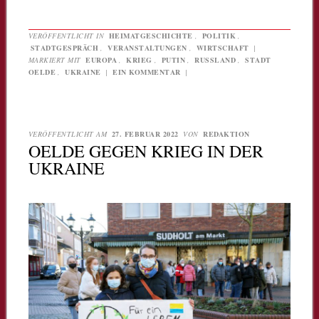
VERÖFFENTLICHT IN
HEIMATGESCHICHTE
,
POLITIK
,
STADTGESPRÄCH
,
VERANSTALTUNGEN
,
WIRTSCHAFT
|
MARKIERT MIT
EUROPA
,
KRIEG
,
PUTIN
,
RUSSLAND
,
STADT
OELDE
,
UKRAINE
|
EIN KOMMENTAR
|
VERÖFFENTLICHT AM
27. FEBRUAR 2022
VON
REDAKTION
OELDE GEGEN KRIEG IN DER
UKRAINE