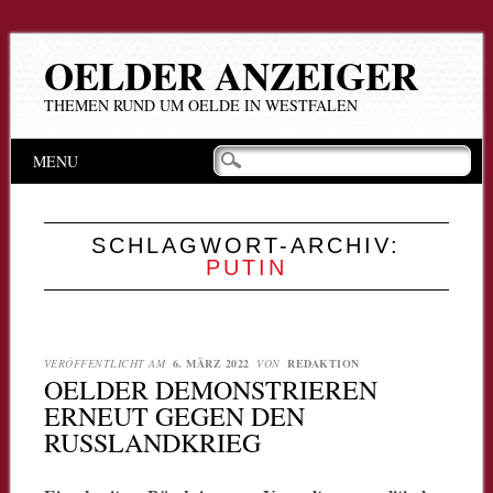
OELDER ANZEIGER
THEMEN RUND UM OELDE IN WESTFALEN
Hauptmenü
Zum
MENU
Inhalt
springen
SCHLAGWORT-ARCHIV:
PUTIN
VERÖFFENTLICHT AM
6. MÄRZ 2022
VON
REDAKTION
OELDER DEMONSTRIEREN
ERNEUT GEGEN DEN
RUSSLANDKRIEG