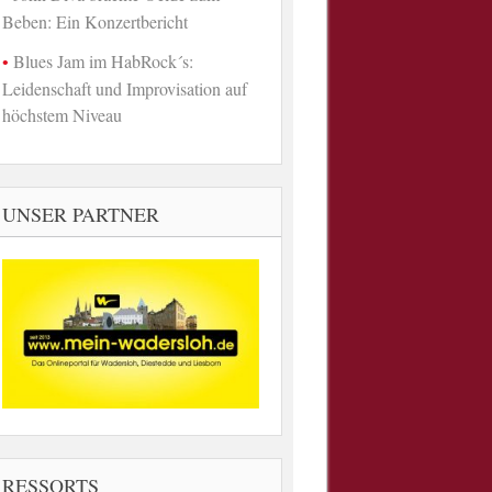
Beben: Ein Konzertbericht
Blues Jam im HabRock´s:
Leidenschaft und Improvisation auf
höchstem Niveau
UNSER PARTNER
RESSORTS