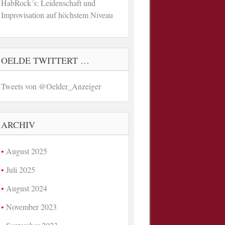
HabRock´s: Leidenschaft und
Improvisation auf höchstem Niveau
OELDE TWITTERT …
Tweets von @Oelder_Anzeiger
ARCHIV
August 2025
Juli 2025
August 2024
November 2023