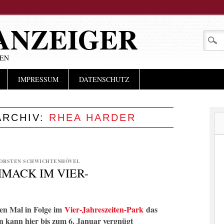
ANZEIGER
LEN
IMPRESSUM
DATENSCHUTZ
ARCHIV:
RHEA HARDER
ORSTEN SCHWICHTENHÖVEL
HMACK IM VIER-
ten Mal in Folge im
Vier-Jahreszeiten-Park
das
n kann hier bis zum 6. Januar vergnügt