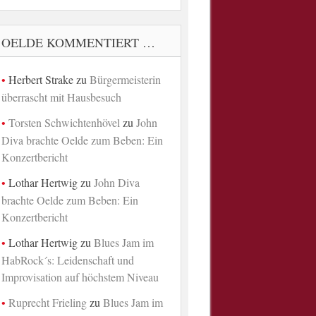
OELDE KOMMENTIERT …
Herbert Strake
zu
Bürgermeisterin
überrascht mit Hausbesuch
Torsten Schwichtenhövel
zu
John
Diva brachte Oelde zum Beben: Ein
Konzertbericht
Lothar Hertwig
zu
John Diva
brachte Oelde zum Beben: Ein
Konzertbericht
Lothar Hertwig
zu
Blues Jam im
HabRock´s: Leidenschaft und
Improvisation auf höchstem Niveau
Ruprecht Frieling
zu
Blues Jam im