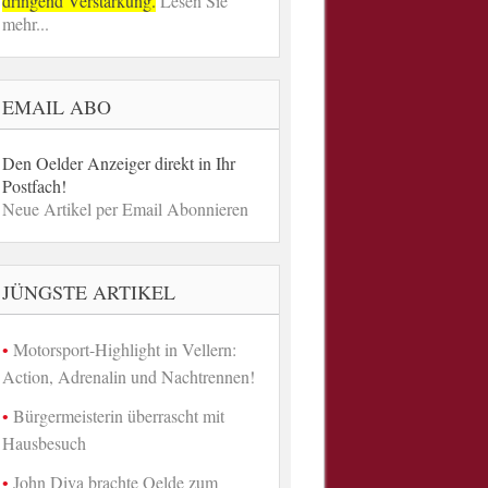
dringend Verstärkung.
Lesen Sie
mehr...
EMAIL ABO
Den Oelder Anzeiger direkt in Ihr
Postfach!
Neue Artikel per Email Abonnieren
JÜNGSTE ARTIKEL
Motorsport-Highlight in Vellern:
Action, Adrenalin und Nachtrennen!
Bürgermeisterin überrascht mit
Hausbesuch
John Diva brachte Oelde zum