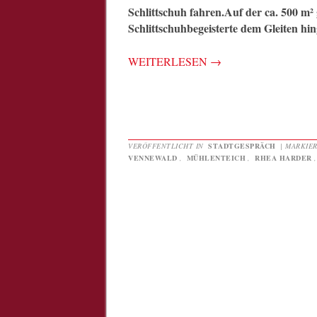
Schlittschuh fahren.Auf der ca. 500 m²
Schlittschuhbegeisterte dem Gleiten hi
WEITERLESEN
→
VERÖFFENTLICHT IN
STADTGESPRÄCH
|
MARKIE
VENNEWALD
,
MÜHLENTEICH
,
RHEA HARDER