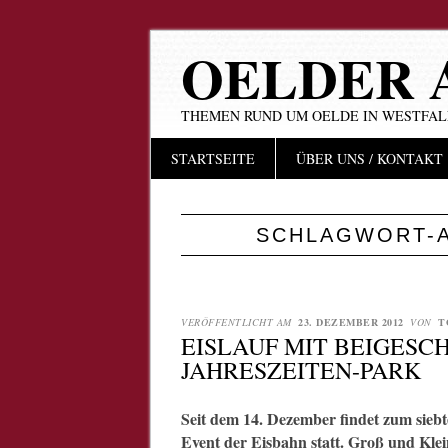
OELDER 
THEMEN RUND UM OELDE IN WESTFA
Hauptmenü
Zum
STARTSEITE
ÜBER UNS / KONTAKT
Inhalt
springen
SCHLAGWORT-
VERÖFFENTLICHT AM
23. DEZEMBER 2012
VON
T
EISLAUF MIT BEIGESC
JAHRESZEITEN-PARK
Seit dem 14. Dezember findet zum sieb
Event der Eisbahn statt. Groß und Klei