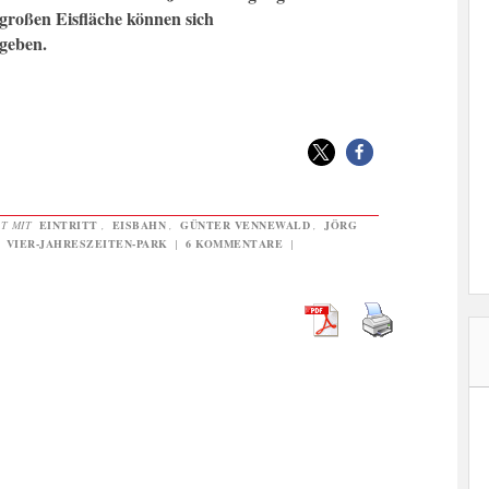
 großen Eisfläche können sich
ngeben.
RT MIT
EINTRITT
,
EISBAHN
,
GÜNTER VENNEWALD
,
JÖRG
,
VIER-JAHRESZEITEN-PARK
|
6 KOMMENTARE
|