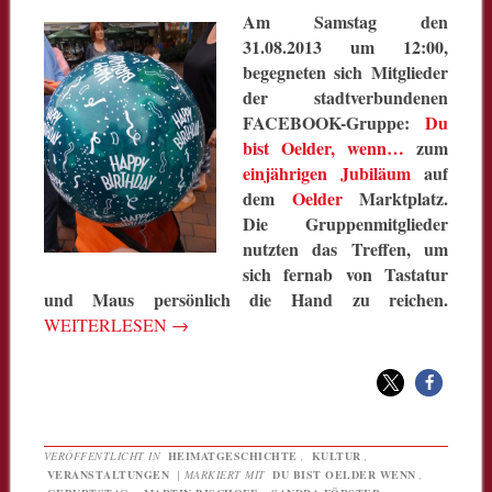
Am Samstag den
31.08.2013 um 12:00,
begegneten sich Mitglieder
der stadtverbundenen
FACEBOOK-Gruppe:
Du
bist Oelder, wenn…
zum
einjährigen Jubiläum
auf
dem
Oelder
Marktplatz.
Die Gruppenmitglieder
nutzten das Treffen, um
sich fernab von Tastatur
und Maus persönlich die Hand zu reichen.
WEITERLESEN
→
VERÖFFENTLICHT IN
HEIMATGESCHICHTE
,
KULTUR
,
VERANSTALTUNGEN
|
MARKIERT MIT
DU BIST OELDER WENN
,