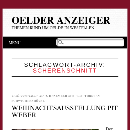
OELDER ANZEIGER
THEMEN RUND UM OELDE IN WESTFALEN
Hauptmenü
Zum
MENU
Inhalt
springen
SCHLAGWORT-ARCHIV:
SCHERENSCHNITT
VERÖFFENTLICHT AM
2. DEZEMBER 2014
VON
TORSTEN
SCHWICHTENHÖVEL
WEIHNACHTSAUSSTELLUNG PIT
WEBER
Der