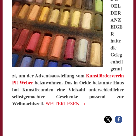
OEL
DER
ANZ
EIGE
R
hatte
die
Geleg
enheit
genut
zt, um der Adventsausstellung vom
Kunstförderverein
Pit Weber
beizuwohnen. Das in Oelde bekannte Haus
bot Kunstfreunden eine Vielzahl unterschiedlicher
selbstgemachter Geschenke passend zur
Weihnachtszeit.
WEITERLESEN
→