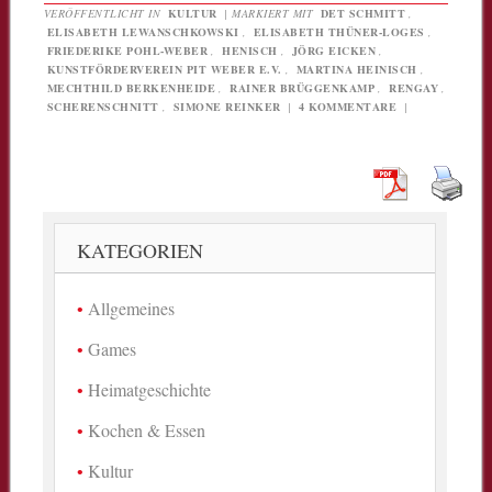
VERÖFFENTLICHT IN
KULTUR
|
MARKIERT MIT
DET SCHMITT
,
ELISABETH LEWANSCHKOWSKI
,
ELISABETH THÜNER-LOGES
,
FRIEDERIKE POHL-WEBER
,
HENISCH
,
JÖRG EICKEN
,
KUNSTFÖRDERVEREIN PIT WEBER E.V.
,
MARTINA HEINISCH
,
MECHTHILD BERKENHEIDE
,
RAINER BRÜGGENKAMP
,
RENGAY
,
SCHERENSCHNITT
,
SIMONE REINKER
|
4 KOMMENTARE
|
KATEGORIEN
Allgemeines
Games
Heimatgeschichte
Kochen & Essen
Kultur