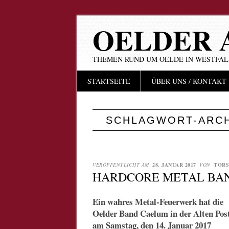
OELDER 
THEMEN RUND UM OELDE IN WESTFA
Hauptmenü
Zum
STARTSEITE
ÜBER UNS / KONTAKT
Inhalt
springen
SCHLAGWORT-ARC
VERÖFFENTLICHT AM
28. JANUAR 2017
VON
TORS
HARDCORE METAL BAND
Ein wahres Metal-Feuerwerk hat die
Oelder Band Caelum in der Alten Pos
am Samstag, den 14. Januar 2017