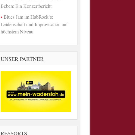
Beben: Ein Konzertbericht
Blues Jam im HabRock´s:
Leidenschaft und Improvisation auf
höchstem Niveau
UNSER PARTNER
RESSORTS