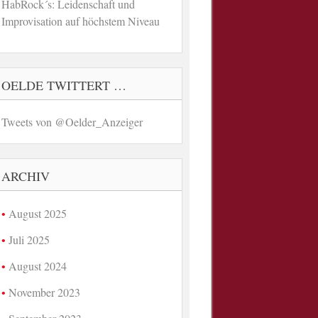
HabRock´s: Leidenschaft und
Improvisation auf höchstem Niveau
OELDE TWITTERT …
Tweets von @Oelder_Anzeiger
ARCHIV
August 2025
Juli 2025
August 2024
November 2023