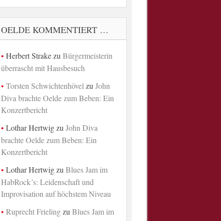
OELDE KOMMENTIERT …
Herbert Strake
zu
Bürgermeisterin
überrascht mit Hausbesuch
Torsten Schwichtenhövel
zu
John
Diva brachte Oelde zum Beben: Ein
Konzertbericht
Lothar Hertwig
zu
John Diva
brachte Oelde zum Beben: Ein
Konzertbericht
Lothar Hertwig
zu
Blues Jam im
HabRock´s: Leidenschaft und
Improvisation auf höchstem Niveau
Ruprecht Frieling
zu
Blues Jam im