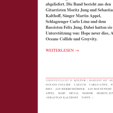
abgeliefert. Die Band besteht aus den
Gitarristen Moritz Jung und Sebastia
Kalthoff, Sänger Martin Appel,
Schlagzeuger Carlo Lönz und dem
Bassisten Felix Jung. Dabei hatten sie
Unterstützung von: Hope never dies, 
Oceans Collide und Greyvity.
WEITERLESEN
→
VERÖFFENTLICHT IN
KULTUR
|
MARKIERT MIT
AL
OCEANS COLLIDE
,
CAELUM
,
CARLO LÖNZ
,
F
DIES
,
JAN HERRENDÖRFER
,
JAN HOLTEWERT
APPEL
,
MARV
,
METAL
,
MOHME
,
MORITZ JU
SEBASTIAN KALTHOFF
,
TOFFY
|