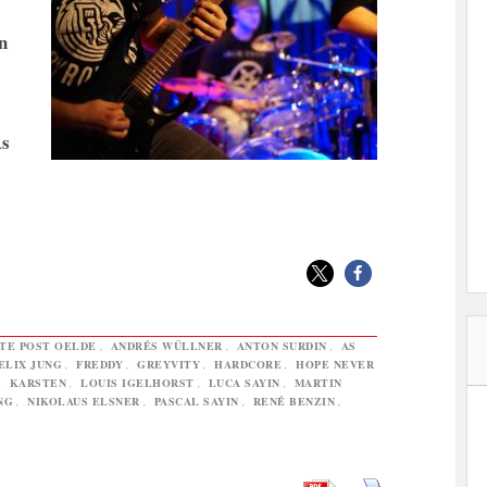
n
As
TE POST OELDE
,
ANDRÉS WÜLLNER
,
ANTON SURDIN
,
AS
ELIX JUNG
,
FREDDY
,
GREYVITY
,
HARDCORE
,
HOPE NEVER
,
KARSTEN
,
LOUIS IGELHORST
,
LUCA SAYIN
,
MARTIN
NG
,
NIKOLAUS ELSNER
,
PASCAL SAYIN
,
RENÉ BENZIN
,