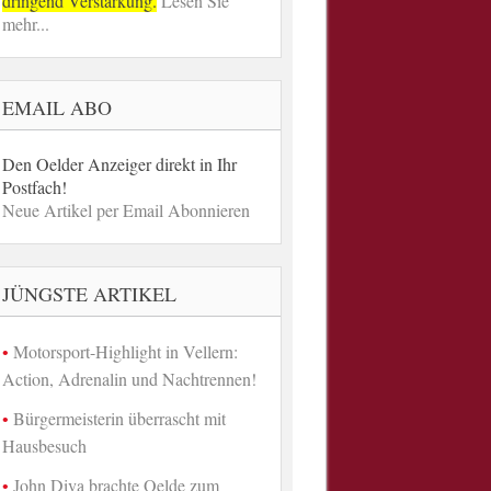
dringend Verstärkung.
Lesen Sie
mehr...
EMAIL ABO
Den Oelder Anzeiger direkt in Ihr
Postfach!
Neue Artikel per Email Abonnieren
JÜNGSTE ARTIKEL
Motorsport-Highlight in Vellern:
Action, Adrenalin und Nachtrennen!
Bürgermeisterin überrascht mit
Hausbesuch
John Diva brachte Oelde zum