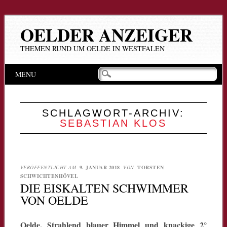
OELDER ANZEIGER
THEMEN RUND UM OELDE IN WESTFALEN
Hauptmenü
Zum
MENU
Inhalt
springen
SCHLAGWORT-ARCHIV:
SEBASTIAN KLOS
VERÖFFENTLICHT AM
9. JANUAR 2018
VON
TORSTEN
SCHWICHTENHÖVEL
DIE EISKALTEN SCHWIMMER
VON OELDE
Oelde. Strahlend blauer Himmel und knackige 2°