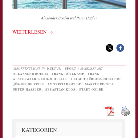
Alexander Boehm und Peter Häßler
WEITERLESEN
→
VERÖFFENTLICHT IN
KULTUR
,
SPORT
|
MARKIERT MIT
ALEXANDER BOEHM
,
FRANK HÖVEKAMP
,
FRANK
WESTERWALBESLOH-ACHTELIK
,
HELMUT JÜRGENSCHELLERT
,
JÜRGEN DE VRIES
,
LV TRISTAR OELDE
,
MARTIN RECKER
,
PETER HÄSSLER
,
SEBASTIAN KLOS
,
STADT OELDE
|
KATEGORIEN