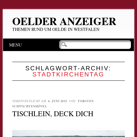
OELDER ANZEIGER
THEMEN RUND UM OELDE IN WESTFALEN
Hauptmenü
Zum
MENU
Inhalt
springen
SCHLAGWORT-ARCHIV:
STADTKIRCHENTAG
VERÖFFENTLICHT AM
6. JUNI 2015
VON
TORSTEN
SCHWICHTENHÖVEL
TISCHLEIN, DECK DICH