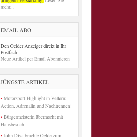
dringend Verstärkung.
Lesen Sie
mehr...
EMAIL ABO
Den Oelder Anzeiger direkt in Ihr
Postfach!
Neue Artikel per Email Abonnieren
JÜNGSTE ARTIKEL
Motorsport-Highlight in Vellern:
Action, Adrenalin und Nachtrennen!
Bürgermeisterin überrascht mit
Hausbesuch
John Diva brachte Oelde zum