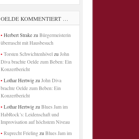
OELDE KOMMENTIERT …
Herbert Strake
zu
Bürgermeisterin
überrascht mit Hausbesuch
Torsten Schwichtenhövel
zu
John
Diva brachte Oelde zum Beben: Ein
Konzertbericht
Lothar Hertwig
zu
John Diva
brachte Oelde zum Beben: Ein
Konzertbericht
Lothar Hertwig
zu
Blues Jam im
HabRock´s: Leidenschaft und
Improvisation auf höchstem Niveau
Ruprecht Frieling
zu
Blues Jam im