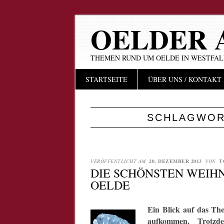
OELDER 
THEMEN RUND UM OELDE IN WESTFA
Hauptmenü
Zum
STARTSEITE
ÜBER UNS / KONTAKT
Inhalt
springen
SCHLAGWOR
VERÖFFENTLICHT AM
20. DEZEMBER 2013
VON
T
DIE SCHÖNSTEN WEIH
OELDE
Ein Blick auf das Th
aufkommen. Trotzd