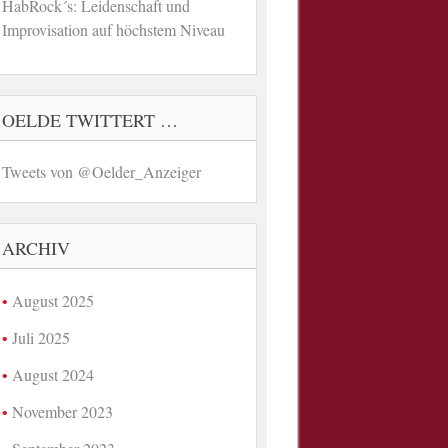
HabRock´s: Leidenschaft und
Improvisation auf höchstem Niveau
OELDE TWITTERT …
Tweets von @Oelder_Anzeiger
ARCHIV
August 2025
Juli 2025
August 2024
November 2023