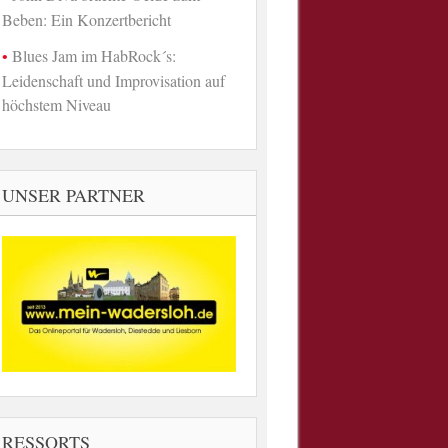
Beben: Ein Konzertbericht
Blues Jam im HabRock´s:
Leidenschaft und Improvisation auf
höchstem Niveau
UNSER PARTNER
RESSORTS