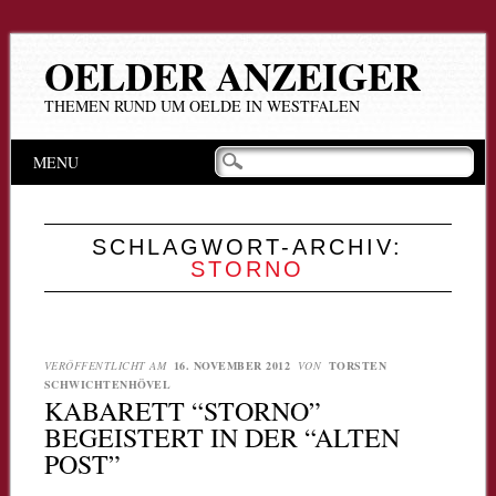
OELDER ANZEIGER
THEMEN RUND UM OELDE IN WESTFALEN
Hauptmenü
Zum
MENU
Inhalt
springen
SCHLAGWORT-ARCHIV:
STORNO
VERÖFFENTLICHT AM
16. NOVEMBER 2012
VON
TORSTEN
SCHWICHTENHÖVEL
KABARETT “STORNO”
BEGEISTERT IN DER “ALTEN
POST”