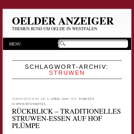
OELDER ANZEIGER
THEMEN RUND UM OELDE IN WESTFALEN
Hauptmenü
Zum
MENU
Inhalt
springen
SCHLAGWORT-ARCHIV:
STRUWEN
VERÖFFENTLICHT AM
2. APRIL 2018
VON
TORSTEN
SCHWICHTENHÖVEL
RÜCKBLICK – TRADITIONELLES
STRUWEN-ESSEN AUF HOF
PLÜMPE