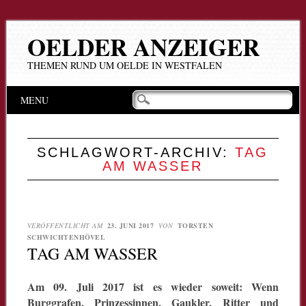
OELDER ANZEIGER
THEMEN RUND UM OELDE IN WESTFALEN
Hauptmenü
Zum
MENU
Inhalt
springen
SCHLAGWORT-ARCHIV:
TAG
AM WASSER
VERÖFFENTLICHT AM
23. JUNI 2017
VON
TORSTEN
SCHWICHTENHÖVEL
TAG AM WASSER
Am 09. Juli 2017 ist es wieder soweit: Wenn
Burggrafen, Prinzessinnen, Gaukler, Ritter und