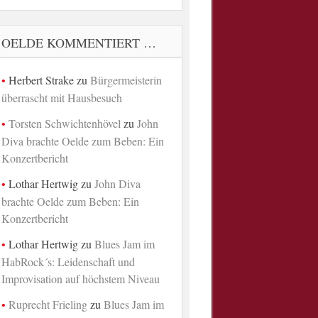
OELDE KOMMENTIERT …
Herbert Strake
zu
Bürgermeisterin
überrascht mit Hausbesuch
Torsten Schwichtenhövel
zu
John
Diva brachte Oelde zum Beben: Ein
Konzertbericht
Lothar Hertwig
zu
John Diva
brachte Oelde zum Beben: Ein
Konzertbericht
Lothar Hertwig
zu
Blues Jam im
HabRock´s: Leidenschaft und
Improvisation auf höchstem Niveau
Ruprecht Frieling
zu
Blues Jam im