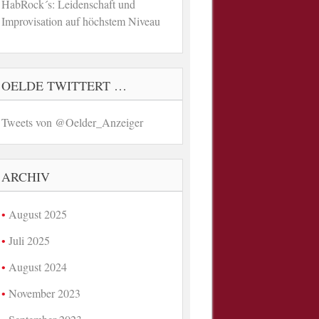
HabRock´s: Leidenschaft und
Improvisation auf höchstem Niveau
OELDE TWITTERT …
Tweets von @Oelder_Anzeiger
ARCHIV
August 2025
Juli 2025
August 2024
November 2023