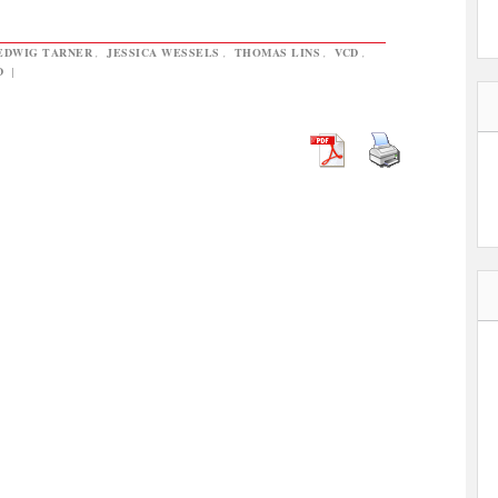
EDWIG TARNER
,
JESSICA WESSELS
,
THOMAS LINS
,
VCD
,
D
|