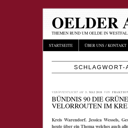
OELDER 
THEMEN RUND UM OELDE IN WESTFA
Hauptmenü
Zum
STARTSEITE
ÜBER UNS / KONTAKT
Inhalt
springen
SCHLAGWORT-
VERÖFFENTLICHT AM
3. MAI 2018
VON
FRAKTIO
BÜNDNIS 90 DIE GRÜN
VELORROUTEN IM KRE
Kreis
Warendorf. Jessica Wessels, Ge
heute über ein Thema welches auch alle