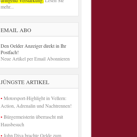
dringend Verstärkung.
Lesen Sie
mehr...
EMAIL ABO
Den Oelder Anzeiger direkt in Ihr
Postfach!
Neue Artikel per Email Abonnieren
JÜNGSTE ARTIKEL
Motorsport-Highlight in Vellern:
Action, Adrenalin und Nachtrennen!
Bürgermeisterin überrascht mit
Hausbesuch
John Diva brachte Oelde zum