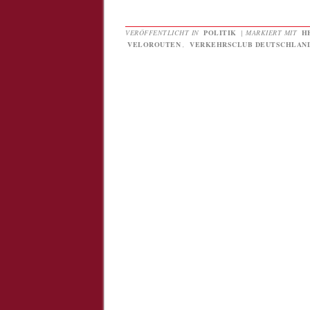
VERÖFFENTLICHT IN
POLITIK
|
MARKIERT MIT
H
VELOROUTEN
,
VERKEHRSCLUB DEUTSCHLAN