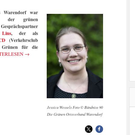
s Warendorf war
ds der grünen
 Gesprächspartner
Lins
, der als
CD
(Verkehrsclub
 Grünen für die
TERLESEN
→
Jessica Wessels Foto © Bündniss 90
Die Grünen Ortsverband Warendorf