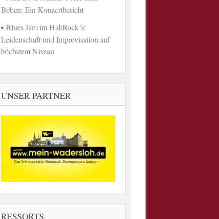
Beben: Ein Konzertbericht
Blues Jam im HabRock´s:
Leidenschaft und Improvisation auf
höchstem Niveau
UNSER PARTNER
RESSORTS