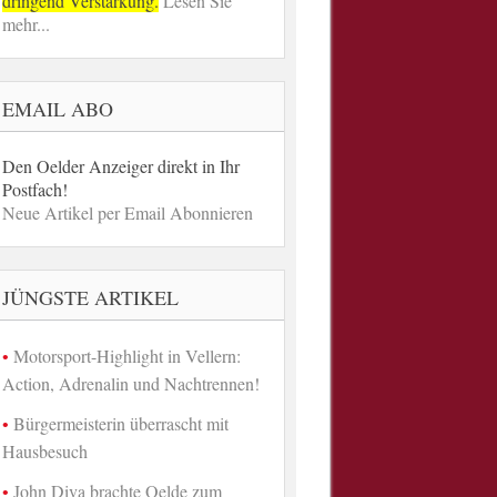
dringend Verstärkung.
Lesen Sie
mehr...
EMAIL ABO
Den Oelder Anzeiger direkt in Ihr
Postfach!
Neue Artikel per Email Abonnieren
JÜNGSTE ARTIKEL
Motorsport-Highlight in Vellern:
Action, Adrenalin und Nachtrennen!
Bürgermeisterin überrascht mit
Hausbesuch
John Diva brachte Oelde zum