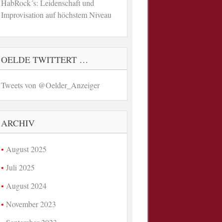
HabRock´s: Leidenschaft und
Improvisation auf höchstem Niveau
OELDE TWITTERT …
Tweets von @Oelder_Anzeiger
ARCHIV
August 2025
Juli 2025
August 2024
November 2023