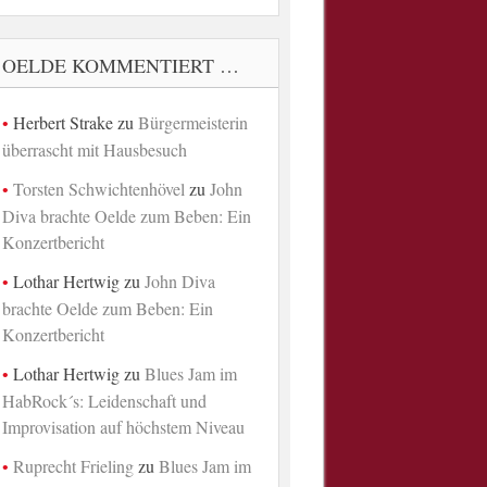
OELDE KOMMENTIERT …
Herbert Strake
zu
Bürgermeisterin
überrascht mit Hausbesuch
Torsten Schwichtenhövel
zu
John
Diva brachte Oelde zum Beben: Ein
Konzertbericht
Lothar Hertwig
zu
John Diva
brachte Oelde zum Beben: Ein
Konzertbericht
Lothar Hertwig
zu
Blues Jam im
HabRock´s: Leidenschaft und
Improvisation auf höchstem Niveau
Ruprecht Frieling
zu
Blues Jam im