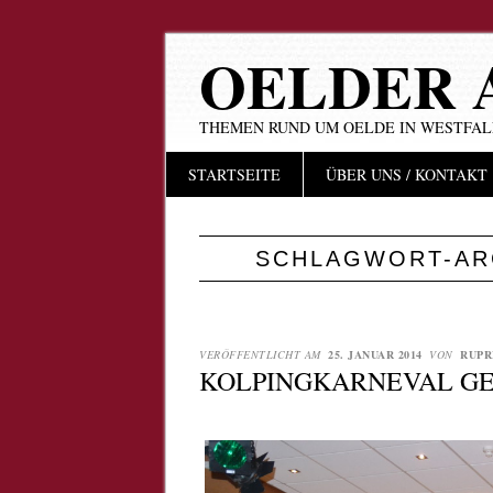
OELDER 
THEMEN RUND UM OELDE IN WESTFA
Hauptmenü
Zum
STARTSEITE
ÜBER UNS / KONTAKT
Inhalt
springen
SCHLAGWORT-AR
VERÖFFENTLICHT AM
25. JANUAR 2014
VON
RUPR
KOLPINGKARNEVAL GE