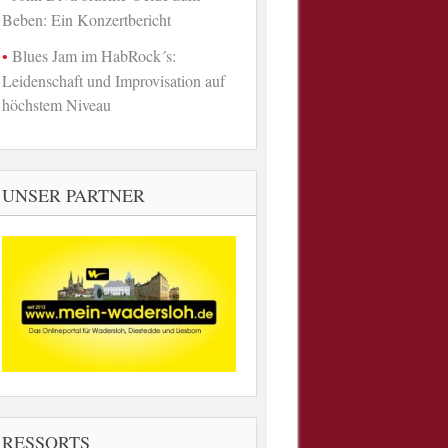
Beben: Ein Konzertbericht
Blues Jam im HabRock´s:
Leidenschaft und Improvisation auf
höchstem Niveau
UNSER PARTNER
RESSORTS