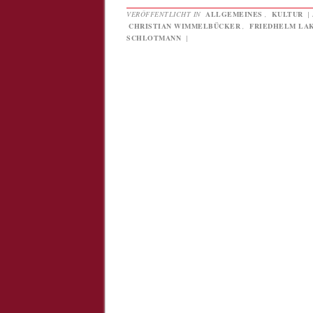
VERÖFFENTLICHT IN
ALLGEMEINES
,
KULTUR
|
CHRISTIAN WIMMELBÜCKER
,
FRIEDHELM LA
SCHLOTMANN
|