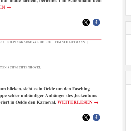
 nur müde lächeln, berichtet Tim Schlotmann dem
SEN
→
MIT
KOLPINGKARNEVAL OELDE
,
TIM SCHLOTMANN
|
TEN SCHWICHTENHÖVEL
 blicken, sieht es in Oelde um den Fasching
ruppe schier unbändiger Anhänger des Jeckentums
briert in Oelde den Karneval.
WEITERLESEN
→