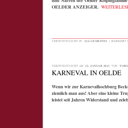
und Narren der Oelder Kolpingfamilie
OELDER ANZEIGER.
WEITERLE
VERÖFFENTLICHT IN
ALLGEMEINES
|
MARKIERT 
VERÖFFENTLICHT AM
22. JANUAR 2013
VON
TORS
KARNEVAL IN OELDE
Wenn wir zur Karnevalhochburg Beckum
ziemlich mau aus! Aber eine kleine T
leistet seit Jahren Widerstand und zele