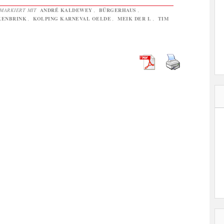
MARKIERT MIT
ANDRÉ KALDEWEY
,
BÜRGERHAUS
,
KENBRINK
,
KOLPING KARNEVAL OELDE
,
MEIK DER I.
,
TIM