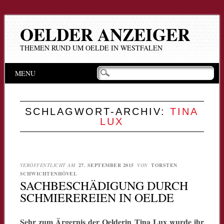
OELDER ANZEIGER
THEMEN RUND UM OELDE IN WESTFALEN
Hauptmenü
Zum
MENU
Inhalt
springen
SCHLAGWORT-ARCHIV:
TINA
LUX
VERÖFFENTLICHT AM
27. SEPTEMBER 2015
VON
TORSTEN
SCHWICHTENHÖVEL
SACHBESCHÄDIGUNG DURCH
SCHMIEREREIEN IN OELDE
Sehr zum Ärgernis der Oelderin Tina Lux wurde ihr