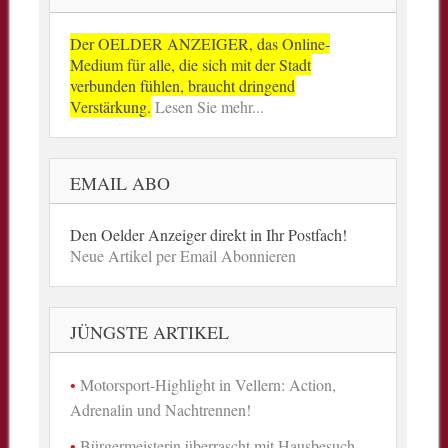
Der OELDER ANZEIGER, das Online-
Medium für alle, die sich mit der Stadt
verbunden fühlen, braucht dringend
Verstärkung.
Lesen Sie mehr...
EMAIL ABO
Den Oelder Anzeiger direkt in Ihr Postfach!
Neue Artikel per Email Abonnieren
JÜNGSTE ARTIKEL
Motorsport-Highlight in Vellern: Action,
Adrenalin und Nachtrennen!
Bürgermeisterin überrascht mit Hausbesuch