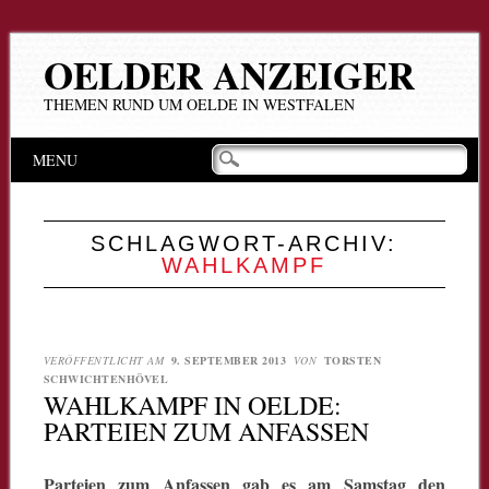
OELDER ANZEIGER
THEMEN RUND UM OELDE IN WESTFALEN
Hauptmenü
Zum
MENU
Inhalt
springen
SCHLAGWORT-ARCHIV:
WAHLKAMPF
VERÖFFENTLICHT AM
9. SEPTEMBER 2013
VON
TORSTEN
SCHWICHTENHÖVEL
WAHLKAMPF IN OELDE:
PARTEIEN ZUM ANFASSEN
Parteien zum Anfassen gab es am Samstag den