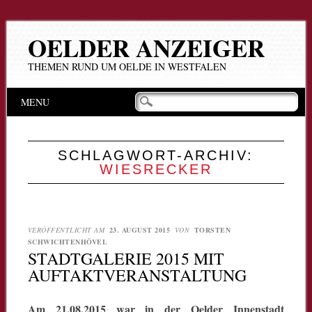
OELDER ANZEIGER
THEMEN RUND UM OELDE IN WESTFALEN
Hauptmenü
Zum
MENU
Inhalt
springen
SCHLAGWORT-ARCHIV:
WIESRECKER
VERÖFFENTLICHT AM
23. AUGUST 2015
VON
TORSTEN
SCHWICHTENHÖVEL
STADTGALERIE 2015 MIT
AUFTAKTVERANSTALTUNG
Am 21.08.2015 war in der Oelder Innenstadt