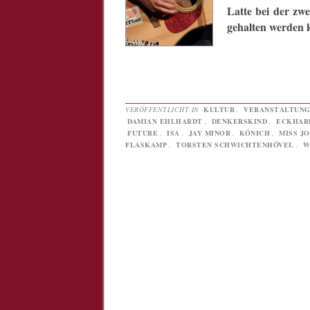
Latte bei der zwe
gehalten werden 
VERÖFFENTLICHT IN
KULTUR
,
VERANSTALTUN
DAMIAN EHLHARDT
,
DENKERSKIND
,
ECKHAR
FUTURE
,
ISA
,
JAY MINOR
,
KÖNICH
,
MISS J
FLASKAMP
,
TORSTEN SCHWICHTENHÖVEL
,
W