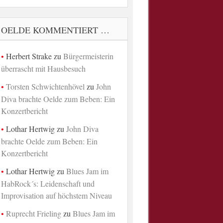
OELDE KOMMENTIERT …
Herbert Strake
zu
Bürgermeisterin
überrascht mit Hausbesuch
Torsten Schwichtenhövel
zu
John
Diva brachte Oelde zum Beben: Ein
Konzertbericht
Lothar Hertwig
zu
John Diva
brachte Oelde zum Beben: Ein
Konzertbericht
Lothar Hertwig
zu
Blues Jam im
HabRock´s: Leidenschaft und
Improvisation auf höchstem Niveau
Ruprecht Frieling
zu
Blues Jam im