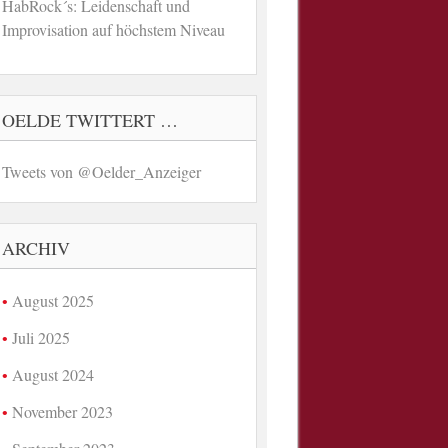
HabRock´s: Leidenschaft und
Improvisation auf höchstem Niveau
OELDE TWITTERT …
Tweets von @Oelder_Anzeiger
ARCHIV
August 2025
Juli 2025
August 2024
November 2023