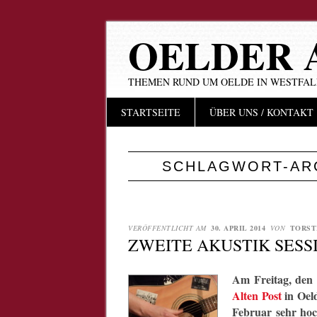
OELDER 
THEMEN RUND UM OELDE IN WESTFA
Hauptmenü
Zum
STARTSEITE
ÜBER UNS / KONTAKT
Inhalt
springen
SCHLAGWORT-AR
VERÖFFENTLICHT AM
30. APRIL 2014
VON
TORST
ZWEITE AKUSTIK SESS
Am Freitag, den 
Alten Post
in Oeld
Februar sehr ho