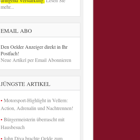
dringend Verstärkung.
Lesen Sie
mehr...
EMAIL ABO
Den Oelder Anzeiger direkt in Ihr
Postfach!
Neue Artikel per Email Abonnieren
JÜNGSTE ARTIKEL
Motorsport-Highlight in Vellern:
Action, Adrenalin und Nachtrennen!
Bürgermeisterin überrascht mit
Hausbesuch
John Diva brachte Oelde zum