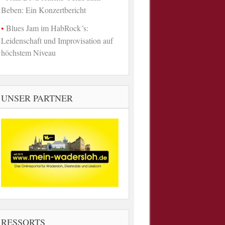
Beben: Ein Konzertbericht
Blues Jam im HabRock´s:
Leidenschaft und Improvisation auf
höchstem Niveau
UNSER PARTNER
RESSORTS