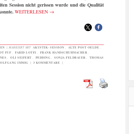
iten Session nicht gerissen wurde und die Qualität
konnte.
WEITERLESEN
→
GEN
|
MARKIERT MIT
AKUSTIK- SESSION
,
ALTE POST OELDE
,
DT FUF
,
FARID LOTFI
,
FRANK HANDSCHUHMACHER
,
ONES
,
OLI SEIFERT
,
PEDDING
,
SONJA FELDBAUER
,
THOMAS
OLFGANG IMMIG
|
3 KOMMENTARE
|