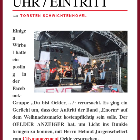
ÜHR / EINTRITT
von
TORSTEN SCHWICHTENHÖVEL
Einige
n
Wirbe
l hatte
ein
postin
g in
der
Faceb
ook-
Gruppe „Du bist Oelder, …“ verursacht. Es ging ein
Gerücht um, dass der Auftritt der Band „Enorm“ auf
dem Weihnachtsmarkt kostenpflichtig sein solle. Der
OELDER ANZEIGER hat, um Licht ins Dunkle
bringen zu können, mit Herrn Helmut Jürgenschellert
vom
Citymanagement
Oelde gesprochen.