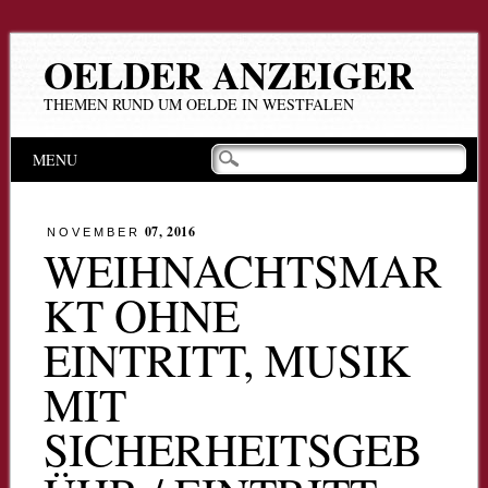
OELDER ANZEIGER
THEMEN RUND UM OELDE IN WESTFALEN
Hauptmenü
Zum
MENU
Inhalt
springen
07, 2016
NOVEMBER
WEIHNACHTSMAR
KT OHNE
EINTRITT, MUSIK
MIT
SICHERHEITSGEB