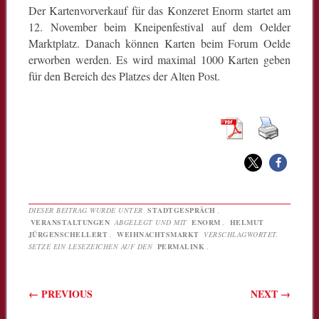
Der Kartenvorverkauf für das Konzeret Enorm startet am
12. November beim Kneipenfestival auf dem Oelder
Marktplatz. Danach können Karten beim Forum Oelde
erworben werden. Es wird maximal 1000 Karten geben
für den Bereich des Platzes der Alten Post.
DIESER BEITRAG WURDE UNTER
STADTGESPRÄCH
,
VERANSTALTUNGEN
ABGELEGT UND MIT
ENORM
,
HELMUT
JÜRGENSCHELLERT
,
WEIHNACHTSMARKT
VERSCHLAGWORTET.
SETZE EIN LESEZEICHEN AUF DEN
PERMALINK
.
Beitragsnavigation
←
PREVIOUS
NEXT
→