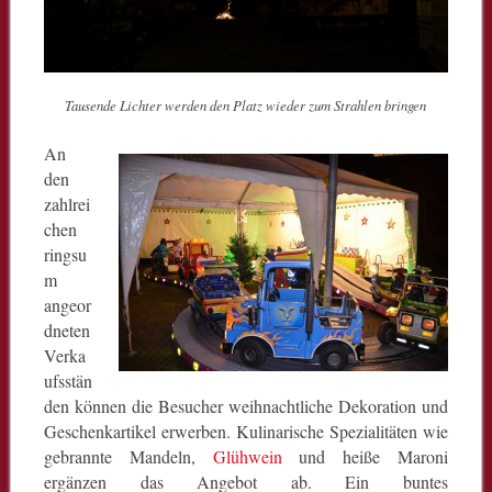
Tausende Lichter werden den Platz wieder zum Strahlen bringen
An
den
zahlrei
chen
ringsu
m
angeor
dneten
Verka
ufsstän
den können die Besucher weihnachtliche Dekoration und
Geschenkartikel erwerben. Kulinarische Spezialitäten wie
gebrannte Mandeln,
Glühwein
und heiße Maroni
ergänzen das Angebot ab. Ein buntes