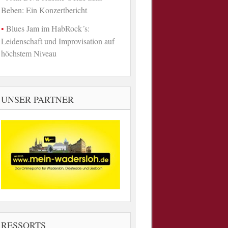
Beben: Ein Konzertbericht
Blues Jam im HabRock´s:
Leidenschaft und Improvisation auf
höchstem Niveau
UNSER PARTNER
RESSORTS