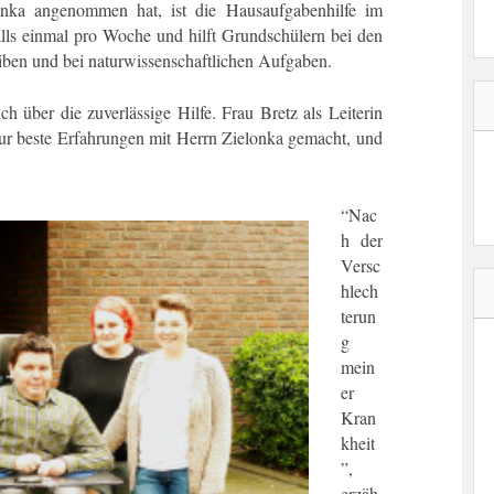
lonka angenommen hat, ist die Hausaufgabenhilfe im
falls einmal pro Woche und hilft Grundschülern bei den
ben und bei naturwissenschaftlichen Aufgaben.
ich über die zuverlässige Hilfe. Frau Bretz als Leiterin
ur beste Erfahrungen mit Herrn Zielonka gemacht, und
“Nac
h der
Versc
hlech
terun
g
mein
er
Kran
kheit
”,
erzäh