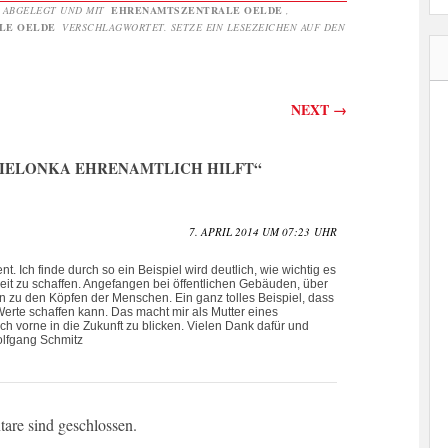
ABGELEGT UND MIT
EHRENAMTSZENTRALE OELDE
,
LE OELDE
VERSCHLAGWORTET. SETZE EIN LESEZEICHEN AUF DEN
on
NEXT
→
ZIELONKA EHRENAMTLICH HILFT
“
7. APRIL 2014 UM 07:23 UHR
t. Ich finde durch so ein Beispiel wird deutlich, wie wichtig es
chkeit zu schaffen. Angefangen bei öffentlichen Gebäuden, über
in zu den Köpfen der Menschen. Ein ganz tolles Beispiel, dass
erte schaffen kann. Das macht mir als Mutter eines
h vorne in die Zukunft zu blicken. Vielen Dank dafür und
olfgang Schmitz
re sind geschlossen.