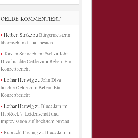
OELDE KOMMENTIERT …
Herbert Strake
zu
Bürgermeisterin
überrascht mit Hausbesuch
Torsten Schwichtenhövel
zu
John
Diva brachte Oelde zum Beben: Ein
Konzertbericht
Lothar Hertwig
zu
John Diva
brachte Oelde zum Beben: Ein
Konzertbericht
Lothar Hertwig
zu
Blues Jam im
HabRock´s: Leidenschaft und
Improvisation auf höchstem Niveau
Ruprecht Frieling
zu
Blues Jam im