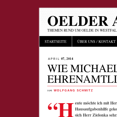
OELDER 
THEMEN RUND UM OELDE IN WESTFA
Hauptmenü
Zum
STARTSEITE
ÜBER UNS / KONTAKT
Inhalt
springen
07, 2014
APRIL
WIE MICHAE
EHRENAMTLI
von
WOLFGANG SCHMITZ
“H
eute möchte ich mit Her
Hausaufgabenhilfe geko
sich Herr Zielonka sehr