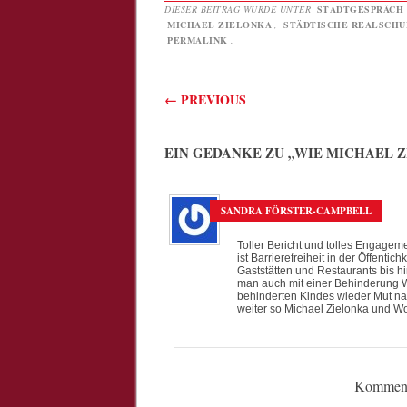
DIESER BEITRAG WURDE UNTER
STADTGESPRÄCH
MICHAEL ZIELONKA
,
STÄDTISCHE REALSCHU
PERMALINK
.
Beitragsnavigati
←
PREVIOUS
EIN GEDANKE ZU „
WIE MICHAEL 
SANDRA FÖRSTER-CAMPBELL
Toller Bericht und tolles Engagemen
ist Barrierefreiheit in der Öffenti
Gaststätten und Restaurants bis h
man auch mit einer Behinderung W
behinderten Kindes wieder Mut nac
weiter so Michael Zielonka und W
Kommenta