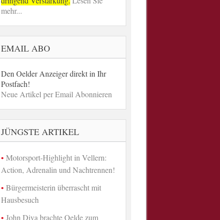
dringend Verstärkung.
Lesen Sie
mehr...
EMAIL ABO
Den Oelder Anzeiger direkt in Ihr
Postfach!
Neue Artikel per Email Abonnieren
JÜNGSTE ARTIKEL
Motorsport-Highlight in Vellern:
Action, Adrenalin und Nachtrennen!
Bürgermeisterin überrascht mit
Hausbesuch
John Diva brachte Oelde zum