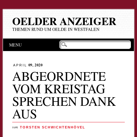
OELDER ANZEIGER
THEMEN RUND UM OELDE IN WESTFALEN
Hauptmenü
Zum
MENU
Inhalt
springen
09, 2020
APRIL
ABGEORDNETE
VOM KREISTAG
SPRECHEN DANK
AUS
von
TORSTEN SCHWICHTENHÖVEL