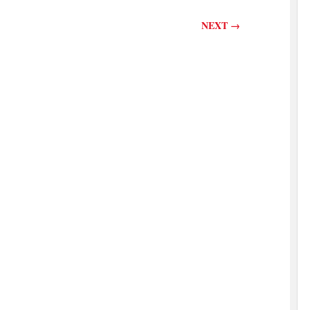
on
NEXT
→