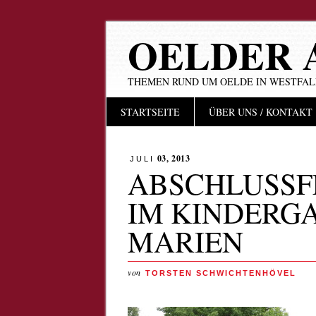
OELDER 
THEMEN RUND UM OELDE IN WESTFA
Hauptmenü
Zum
STARTSEITE
ÜBER UNS / KONTAKT
Inhalt
springen
03, 2013
JULI
ABSCHLUSSF
IM KINDERGA
MARIEN
von
TORSTEN SCHWICHTENHÖVEL