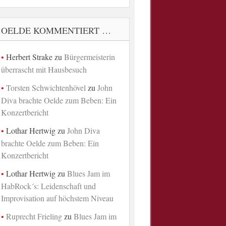
OELDE KOMMENTIERT …
Herbert Strake
zu
Bürgermeisterin
überrascht mit Hausbesuch
Torsten Schwichtenhövel
zu
John
Diva brachte Oelde zum Beben: Ein
Konzertbericht
Lothar Hertwig
zu
John Diva
brachte Oelde zum Beben: Ein
Konzertbericht
Lothar Hertwig
zu
Blues Jam im
HabRock´s: Leidenschaft und
Improvisation auf höchstem Niveau
Ruprecht Frieling
zu
Blues Jam im