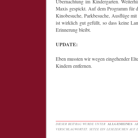
Übernachtung im Kindergarten. Weiterhin 
Maxis gespickt. Auf dem Programm für d
Kinobesuche, Parkbesuche, Ausflüge mit
ist wirklich gut gefüllt, so dass keine 
Erinnerung bleibt.
UPDATE:
Eben mussten wir wegen eingehender Elter
Kindern entfernen.
DIESER BEITRAG WURDE UNTER
ALLGEMEINES
AB
VERSCHLAGWORTET. SETZE EIN LESEZEICHEN AUF