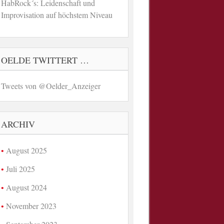
HabRock´s: Leidenschaft und
Improvisation auf höchstem Niveau
OELDE TWITTERT …
Tweets von @Oelder_Anzeiger
ARCHIV
August 2025
Juli 2025
August 2024
November 2023