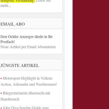
dringend Verstärkung.
Lesen Sie
mehr...
EMAIL ABO
Den Oelder Anzeiger direkt in Ihr
Postfach!
Neue Artikel per Email Abonnieren
JÜNGSTE ARTIKEL
Motorsport-Highlight in Vellern:
Action, Adrenalin und Nachtrennen!
Bürgermeisterin überrascht mit
Hausbesuch
John Diva brachte Oelde zum