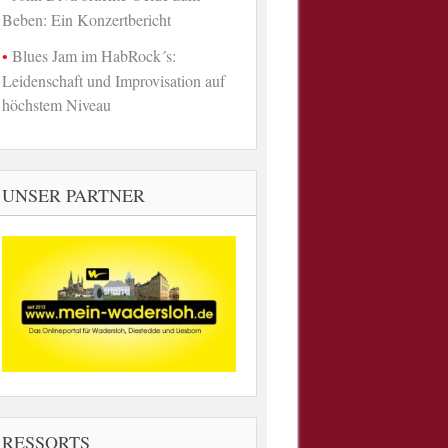
Beben: Ein Konzertbericht
Blues Jam im HabRock´s:
Leidenschaft und Improvisation auf
höchstem Niveau
UNSER PARTNER
RESSORTS