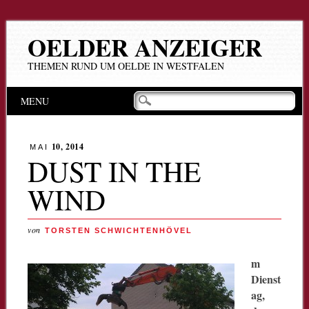
OELDER ANZEIGER
THEMEN RUND UM OELDE IN WESTFALEN
Hauptmenü
Zum
MENU
Inhalt
springen
10, 2014
MAI
DUST IN THE
WIND
von
TORSTEN SCHWICHTENHÖVEL
m
Dienst
ag,