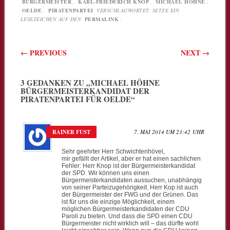
BÜRGERMEISTER
,
KARL-FRIEDERICH KNOP
,
MICHAEL HÖHNE
,
OELDE
,
PIRATENPARTEI
VERSCHLAGWORTET. SETZE EIN
LESEZEICHEN AUF DEN
PERMALINK
.
Beitragsnavigation
←
PREVIOUS
NEXT
→
3 GEDANKEN ZU „
MICHAEL HÖHNE
BÜRGERMEISTERKANDIDAT DER
PIRATENPARTEI FÜR OELDE
“
RAINER FUST
7. MAI 2014 UM 23:42 UHR
Sehr geehrter Herr Schwichtenhövel,
mir gefällt der Artikel, aber er hat einen sachlichen
Fehler: Herr Knop ist der Bürgermeisterkandidat
der SPD. Wir können uns einen
Bürgermeisterkandidaten aussuchen, unabhängig
von seiner Parteizugehörigkeit. Herr Kop ist auch
der Bürgermeister der FWG und der Grünen. Das
ist für uns die einzige Möglichkeit, einem
möglichen Bürgermeisterkandidaten der CDU
Paroli zu bieten. Und dass die SPD einen CDU
Bürgermeister nicht wirklich will – das dürfte wohl