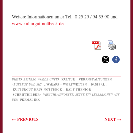
Weitere Informationen unter Tel.: 0 25 29 / 94 55 90 und
www.kulturgut-nottbeck.de
DIESER BEITRAG WURDE UNTER
KULTUR
,
VERANSTALTUNGEN
ABGELEGT UND MIT
„(W)RAPS – WORTWELTEN
,
DANIBAL
,
KULTURGUT HAUS NOTTBECK
,
RALF THENIOR
,
SCHRIFTBILDER“
VERSCHLAGWORTET. SETZE EIN LESEZEICHEN AUF
DEN
PERMALINK
.
Beitragsnavigation
←
PREVIOUS
NEXT
→