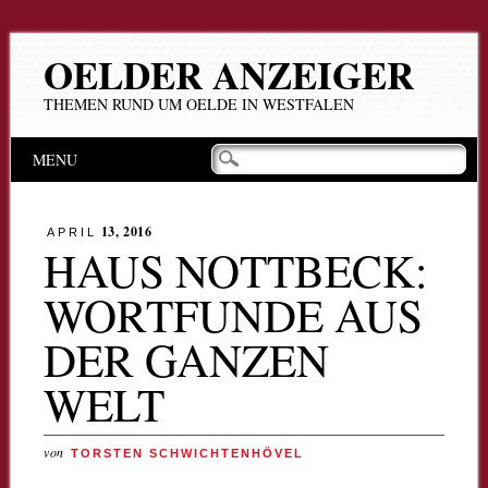
OELDER ANZEIGER
THEMEN RUND UM OELDE IN WESTFALEN
Hauptmenü
Zum
MENU
Inhalt
springen
13, 2016
APRIL
HAUS NOTTBECK:
WORTFUNDE AUS
DER GANZEN
WELT
von
TORSTEN SCHWICHTENHÖVEL