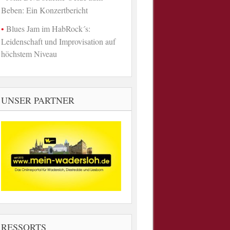
Beben: Ein Konzertbericht
Blues Jam im HabRock´s:
Leidenschaft und Improvisation auf
höchstem Niveau
UNSER PARTNER
RESSORTS