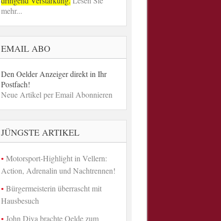
dringend Verstärkung.
Lesen Sie
mehr...
EMAIL ABO
Den Oelder Anzeiger direkt in Ihr
Postfach!
Neue Artikel per Email Abonnieren
JÜNGSTE ARTIKEL
Motorsport-Highlight in Vellern:
Action, Adrenalin und Nachtrennen!
Bürgermeisterin überrascht mit
Hausbesuch
John Diva brachte Oelde zum