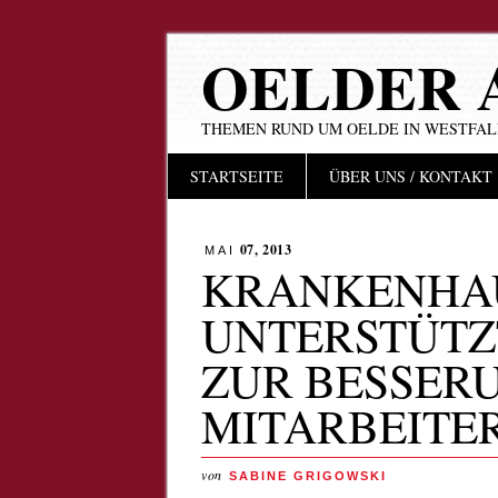
OELDER 
THEMEN RUND UM OELDE IN WESTFA
Hauptmenü
Zum
STARTSEITE
ÜBER UNS / KONTAKT
Inhalt
springen
07, 2013
MAI
KRANKENHA
UNTERSTÜTZ
ZUR BESSER
MITARBEITE
von
SABINE GRIGOWSKI