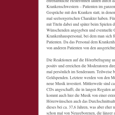
ehrenamtliche Helfer/innen laufen durch
Krankenschwestern – Patienten im ganzen
Gespräche mit den Kranken statt, in dene
mal seelsorgerischen Charakter haben. Fü
mit Titeln dabei und später beim Spielen
Wünschenden angegeben und eventuelle Gr
Krankenhauspersonal, bei dem man sich fü
Patienten. Da das Personal dem Krankenhau
von anderen Patienten von den ausgerichte
Die Reaktionen auf die Hörerbefragung u
positiv und erreichen die Moderatoren dir
mal persönlich im Senderaum. Teilweise 
Geldspenden. Letztere werden von den Mod
neue Musik investiert. Mittlerweile sind c
CDs angeschafft, die in langen Regalen a
kommt auch hier die Musik von einer exte
Hörerwünschen auch das Durchschnittsalter 
dieses bei ca. 37,6 Jahren, was aber eher n
schon mal von Neugeborenen, die länger a