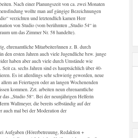
rbeiten. Nach einer Planungszeit von ca. zwei Monaten
mensfindung wollte man auf gängige Bezeichnungen
io“ verzichten und letztendlich kamen Herr
nation von Studio (vom berühmten „Studio 54“ in
raum um das Zimmer Nr. 58 handelte).
ig, ehrenamtliche Mitarbeiter/innen z. B. durch
 den ersten Jahren auch viele Jugendliche bzw. junge
Leider haben aber auch viele durch Umstände wie
eit ca. sechs Jahren sind es hauptsächlich über 40-
sieren. Es ist allerdings sehr schwierig geworden, neue
or allem an Feiertagen oder an langen Wochenenden
ässen kommen. Zzt. arbeiten neun ehrenamtliche
r das „Studio 58“. Bei der neunjährigen Helferin
Herrn Wallmeyer, die bereits selbständig auf der
r auch mal bei der Moderation der
rei Aufgaben (Hörerbetreuung, Redaktion +