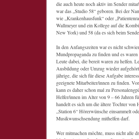
die auch heute noch aktiv im Sender mita
war das „Studio 58“ geboren. Bei der Na
wie „Krankenhausfunk“ oder „Patientenrad
Wallmeyer und ein Kollege auf die Kombi
New York) und 58 (da es sich beim Sende
In den Anfangszeiten war es nicht schwier
Mundpropaganda zu finden und es waren in
Leute dabei, die bereit waren zu helfen. 
Ausbildung oder Umzug wieder aufgehört. S
jährige, die sich für diese Aufgabe interes
geeignete Mitarbeiter/innen zu finden. V
kann es daher schon mal zu Personalengp
Helfer/innen im Alter von 9 – 66 Jahren fü
handelt es sich um die ältere Tochter von 
„Station 6“ Hörerwünsche einsammelt ode
Musikwunschsendung mithelfen darf.
Wer mitmachen möchte, muss nicht alle d