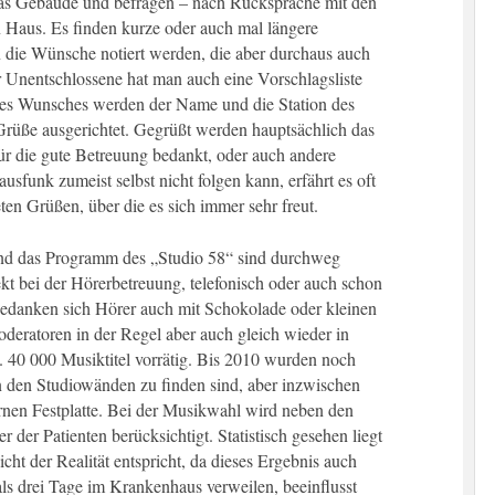
 das Gebäude und befragen – nach Rücksprache mit den
 Haus. Es finden kurze oder auch mal längere
n die Wünsche notiert werden, die aber durchaus auch
r Unentschlossene hat man auch eine Vorschlagsliste
 des Wunsches werden der Name und die Station des
üße ausgerichtet. Gegrüßt werden hauptsächlich das
r die gute Betreuung bedankt, oder auch andere
sfunk zumeist selbst nicht folgen kann, erfährt es oft
ten Grüßen, über die es sich immer sehr freut.
nd das Programm des „Studio 58“ sind durchweg
ekt bei der Hörerbetreuung, telefonisch oder auch schon
bedanken sich Hörer auch mit Schokolade oder kleinen
eratoren in der Regel aber auch gleich wieder in
a. 40 000 Musiktitel vorrätig. Bis 2010 wurden noch
n den Studiowänden zu finden sind, aber inzwischen
rnen Festplatte. Bei der Musikwahl wird neben den
der Patienten berücksichtigt. Statistisch gesehen liegt
icht der Realität entspricht, da dieses Ergebnis auch
ls drei Tage im Krankenhaus verweilen, beeinflusst