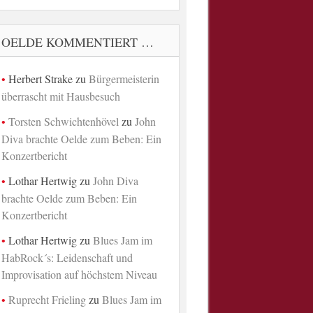
OELDE KOMMENTIERT …
Herbert Strake
zu
Bürgermeisterin
überrascht mit Hausbesuch
Torsten Schwichtenhövel
zu
John
Diva brachte Oelde zum Beben: Ein
Konzertbericht
Lothar Hertwig
zu
John Diva
brachte Oelde zum Beben: Ein
Konzertbericht
Lothar Hertwig
zu
Blues Jam im
HabRock´s: Leidenschaft und
Improvisation auf höchstem Niveau
Ruprecht Frieling
zu
Blues Jam im