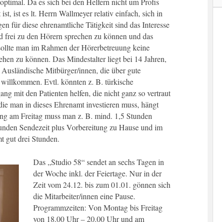
ptimal. Da es sich bei den Helfern nicht um Profis
st, ist es lt. Herrn Wallmeyer relativ einfach, sich in
en für diese ehrenamtliche Tätigkeit sind das Interesse
nd frei zu den Hörern sprechen zu können und das
sollte man im Rahmen der Hörerbetreuung keine
en zu können. Das Mindestalter liegt bei 14 Jahren,
 Ausländische Mitbürger/innen, die über gute
 willkommen. Evtl. könnten z. B. türkische
 mit den Patienten helfen, die nicht ganz so vertraut
 die man in dieses Ehrenamt investieren muss, hängt
ng am Freitag muss man z. B. mind. 1,5 Stunden
tunden Sendezeit plus Vorbereitung zu Hause und im
t gut drei Stunden.
Das „Studio 58“ sendet an sechs Tagen in
der Woche inkl. der Feiertage. Nur in der
Zeit vom 24.12. bis zum 01.01. gönnen sich
die Mitarbeiter/innen eine Pause.
Programmzeiten: Von Montag bis Freitag
von 18.00 Uhr – 20.00 Uhr und am