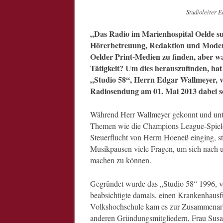
Studioleiter 
„Das Radio im Marienhospital Oelde su
Hörerbetreuung, Redaktion und Moderat
Oelder Print-Medien zu finden, aber wa
Tätigkeit? Um dies herauszufinden, hat
„Studio 58“, Herrn Edgar Wallmeyer, ve
Radiosendung am 01. Mai 2013 dabei s
Während Herr Wallmeyer gekonnt und unte
Themen wie die Champions League-Spiele
Steuerflucht von Herrn Hoeneß einging, st
Musikpausen viele Fragen, um sich nach u
machen zu können.
Gegründet wurde das „Studio 58“ 1996, v
beabsichtigte damals, einen Krankenhausf
Volkshochschule kam es zur Zusammenarb
anderen Gründungsmitgliedern, Frau Sus