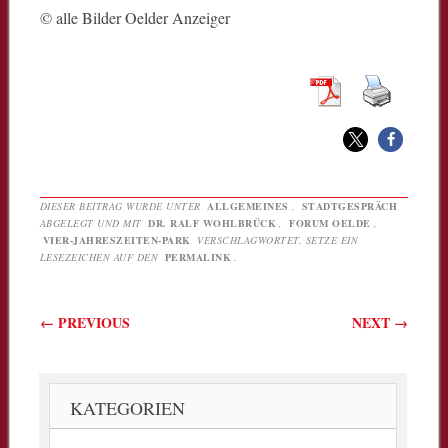
© alle Bilder Oelder Anzeiger
DIESER BEITRAG WURDE UNTER
ALLGEMEINES
,
STADTGESPRÄCH
ABGELEGT UND MIT
DR. RALF WOHLBRÜCK
,
FORUM OELDE
,
VIER-JAHRESZEITEN-PARK
VERSCHLAGWORTET. SETZE EIN
LESEZEICHEN AUF DEN
PERMALINK
.
Beitragsnavigation
←
PREVIOUS
NEXT
→
KATEGORIEN