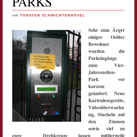
PARKS
von
TORSTEN SCHWICHTENHÖVEL
Sehr zum Ärger
einiger Oelder
Bewohner
wurden die
Parkeingänge
zum Vier-
Jahreszeiten-
Park vor
kurzem
geändert. Neue
Kartenlesegeräte,
Videoüberwachu
ng, Stacheln auf
den Zäunen
sowie viel zu
enge Drehkreuze lassen mittlerweile