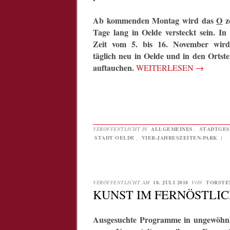
Ab kommenden Montag wird das
O
z
Tage lang in Oelde versteckt sein.
In
Zeit vom 5. bis 16. November wird
täglich neu in Oelde und in den Ortste
auftauchen.
WEITERLESEN
→
VERÖFFENTLICHT IN
ALLGEMEINES
,
STADTGES
STADT OELDE
,
VIER-JAHRESZEITEN-PARK
|
VERÖFFENTLICHT AM
18. JULI 2018
VON
TORSTE
KUNST IM FERNÖSTLI
Ausgesuchte Programme in ungewöhnlic