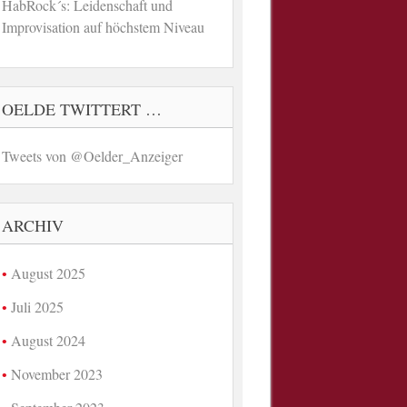
HabRock´s: Leidenschaft und
Improvisation auf höchstem Niveau
OELDE TWITTERT …
Tweets von @Oelder_Anzeiger
ARCHIV
August 2025
Juli 2025
August 2024
November 2023