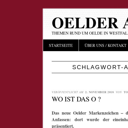
OELDER 
THEMEN RUND UM OELDE IN WESTFA
Hauptmenü
Zum
STARTSEITE
ÜBER UNS / KONTAKT
Inhalt
springen
SCHLAGWORT-A
VERÖFFENTLICHT AM
2. NOVEMBER 2018
VON
TO
WO IST DAS O ?
Das neue Oelder Markenzeichen – 
Anfassen: dort wurde der eineinha
präsentiert.