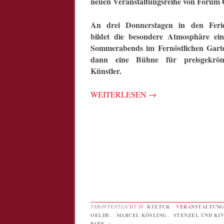
neuen Veranstaltungsreihe von Forum O
An drei Donnerstagen in den Feri
bildet die besondere Atmosphäre ein
Sommerabends im Fernöstlichen Gart
dann eine Bühne für preisgekrön
Künstler.
WEITERLESEN
→
VERÖFFENTLICHT IN
KULTUR
,
VERANSTALTUN
OELDE
,
MARCEL KÖSLING
,
STENZEL UND KIV
PARK
|