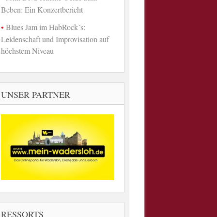
Beben: Ein Konzertbericht
Blues Jam im HabRock´s:
Leidenschaft und Improvisation auf
höchstem Niveau
UNSER PARTNER
RESSORTS