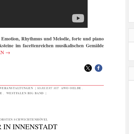
Emotion, Rhythmus und Melodie, forte und piano
ksteine im facettenreichen musikalischen Gemälde
EN
→
VERANSTALTUNGEN
|
MARKIERT MIT
AWO OELDE
,
E
,
WESTFALEN BIG BAND
|
ORSTEN SCHWICHTENHÖVEL
 IN INNENSTADT