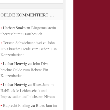
OELDE KOMMENTIERT …
Herbert Strake
zu
Bürgermeisterin
überrascht mit Hausbesuch
Torsten Schwichtenhövel
zu
John
Diva brachte Oelde zum Beben: Ein
Konzertbericht
Lothar Hertwig
zu
John Diva
brachte Oelde zum Beben: Ein
Konzertbericht
Lothar Hertwig
zu
Blues Jam im
HabRock´s: Leidenschaft und
Improvisation auf höchstem Niveau
Ruprecht Frieling
zu
Blues Jam im