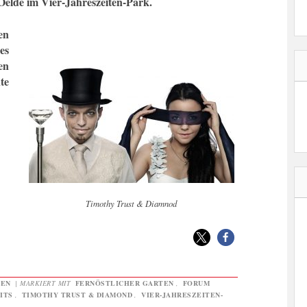
elde im Vier-Jahreszeiten-Park.
en
es
en
te
Timothy Trust & Diamnod
GEN
|
MARKIERT MIT
FERNÖSTLICHER GARTEN
,
FORUM
ITS
,
TIMOTHY TRUST & DIAMOND
,
VIER-JAHRESZEITEN-