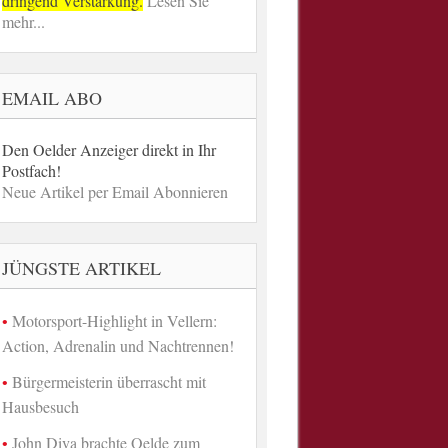
dringend Verstärkung.
Lesen Sie
mehr...
EMAIL ABO
Den Oelder Anzeiger direkt in Ihr
Postfach!
Neue Artikel per Email Abonnieren
JÜNGSTE ARTIKEL
Motorsport-Highlight in Vellern:
Action, Adrenalin und Nachtrennen!
Bürgermeisterin überrascht mit
Hausbesuch
John Diva brachte Oelde zum