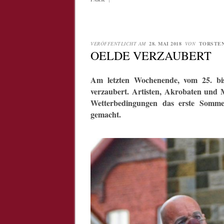
VERÖFFENTLICHT AM
28. MAI 2018
VON
TORSTE
OELDE VERZAUBERT
Am letzten Wochenende, vom 25. bi
verzaubert. Artisten, Akrobaten und 
Wetterbedingungen das erste Sommer-
gemacht.