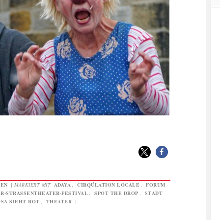
GEN
|
MARKIERT MIT
ADAYA
,
CIRQÚLATION LOCALE
,
FORUM
R-STRASSENTHEATER-FESTIVAL
,
SPOT THE DROP
,
STADT
OSA SIEHT ROT
,
THEATER
|