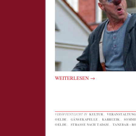
WEITERLESEN
→
VERÖFFENTLICHT IN
KULTUR
,
VERANSTALTUN
OELDE
,
GÄNSEKAPELLE
,
KARRUZIK
,
SOMME
OELDE
,
STRASSE NACH TADAM
,
TANZBAR - R