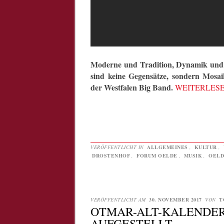
Moderne und Tradition, Dynamik und 
sind keine Gegensätze, sondern Mosai
der Westfalen Big Band.
WEITERLES
VERÖFFENTLICHT IN
ALLGEMEINES
,
KULTUR
,
DROSTENHOF
,
FORUM OELDE
,
MUSIK
,
OELD
VERÖFFENTLICHT AM
30. NOVEMBER 2017
VON
T
OTMAR-ALT-KALENDER
AUFGESTELLT