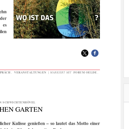
ehn
 der
 es
ilen
PRÄCH
,
VERANSTALTUNGEN
|
MARKIERT MIT
FORUM OELDE
,
N SCHWICHTENHÖVEL
CHEN GARTEN
her Kulisse genießen – so lautet das Motto einer