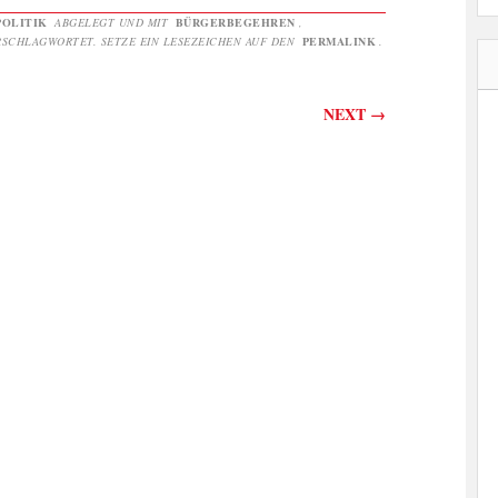
POLITIK
ABGELEGT UND MIT
BÜRGERBEGEHREN
,
SCHLAGWORTET. SETZE EIN LESEZEICHEN AUF DEN
PERMALINK
.
on
NEXT
→