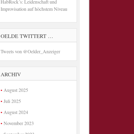
HabRock´s: Leidenschaft und
Improvisation auf höchstem Niveau
OELDE TWITTERT …
Tweets von @Oelder_Anzeiger
ARCHIV
August 2025
Juli 2025
August 2024
November 2023