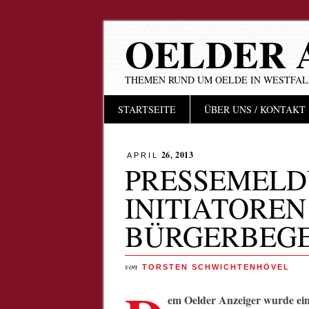
OELDER 
THEMEN RUND UM OELDE IN WESTFA
Hauptmenü
Zum
STARTSEITE
ÜBER UNS / KONTAKT
Inhalt
springen
26, 2013
APRIL
PRESSEMELD
INITIATORE
BÜRGERBEG
von
TORSTEN SCHWICHTENHÖVEL
em Oelder Anzeiger wurde eine