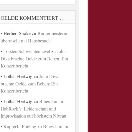
OELDE KOMMENTIERT …
Herbert Strake
zu
Bürgermeisterin
überrascht mit Hausbesuch
Torsten Schwichtenhövel
zu
John
Diva brachte Oelde zum Beben: Ein
Konzertbericht
Lothar Hertwig
zu
John Diva
brachte Oelde zum Beben: Ein
Konzertbericht
Lothar Hertwig
zu
Blues Jam im
HabRock´s: Leidenschaft und
Improvisation auf höchstem Niveau
Ruprecht Frieling
zu
Blues Jam im