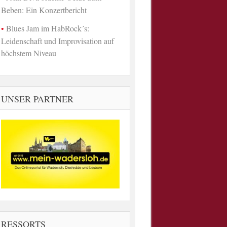
Beben: Ein Konzertbericht
Blues Jam im HabRock´s:
Leidenschaft und Improvisation auf
höchstem Niveau
UNSER PARTNER
RESSORTS