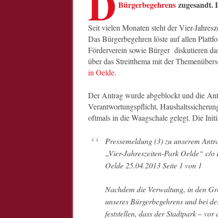
D
Bürgerbegehrens
zugesandt
. 
Seit vielen Monaten steht der Vier-Jahresz
Das Bürgerbegehren löste auf allen Plattf
Förderverein sowie Bürger diskutieren da
über das Streitthema mit der Themenübers
in Oelde
.
Der Antrag wurde abgeblockt und die Antra
Verantwortungspflicht, Haushaltssicherun
oftmals in die Waagschale gelegt. Die Initi
Pressemeldung (3) zu unserem Antrag auf Durchführung eines Bürgerbegehrens
„Vier-Jahreszeiten-Park Oelde“ c/o
Oelde 25.04.2013 Seite 1 von 1
Nachdem die Verwaltung, in den Gre
unseres Bürgerbegehrens und bei de
feststellen, dass der Stadtpark – vo