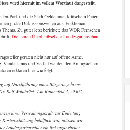
Diese wird hiermit im vollem Wortlaut dargestellt.
eiten-Park und die Stadt Oelde unter kritischem Feuer.
ormen große Diskussionswellen aus. Fraktionen,
s Thema. Zu guter letzt berichtete das WDR Fernsehen
chrift:
Die teuren Überbleibsel der Landesgartenschau
gssteller geraten nicht nur auf offene Arme.
g, Vandalismus und Verfall werden den Antragstellern
atoren erklären hier wie folgt:
 Dr. Ralf Wohlbrück, Am Ruthenfeld 4, 59302
nzen ihrer Verwaltungskraft, zur Einleitung
r Kostenschätzung behilflich war, müssen wir
r der Landesgartenschau ein frei zugänglicher