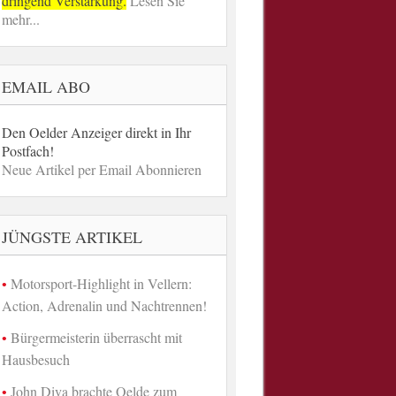
dringend Verstärkung.
Lesen Sie
mehr...
EMAIL ABO
Den Oelder Anzeiger direkt in Ihr
Postfach!
Neue Artikel per Email Abonnieren
JÜNGSTE ARTIKEL
Motorsport-Highlight in Vellern:
Action, Adrenalin und Nachtrennen!
Bürgermeisterin überrascht mit
Hausbesuch
John Diva brachte Oelde zum