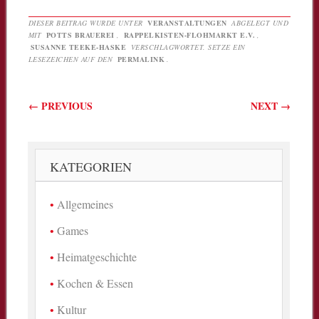
DIESER BEITRAG WURDE UNTER
VERANSTALTUNGEN
ABGELEGT UND
MIT
POTTS BRAUEREI
,
RAPPELKISTEN-FLOHMARKT E.V.
,
SUSANNE TEEKE-HASKE
VERSCHLAGWORTET. SETZE EIN
LESEZEICHEN AUF DEN
PERMALINK
.
Beitragsnavigation
←
PREVIOUS
NEXT
→
KATEGORIEN
Allgemeines
Games
Heimatgeschichte
Kochen & Essen
Kultur