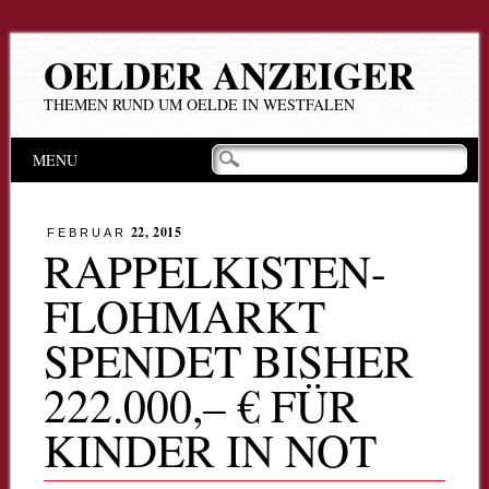
OELDER ANZEIGER
THEMEN RUND UM OELDE IN WESTFALEN
Hauptmenü
Zum
MENU
Inhalt
springen
22, 2015
FEBRUAR
RAPPELKISTEN-
FLOHMARKT
SPENDET BISHER
222.000,– € FÜR
KINDER IN NOT