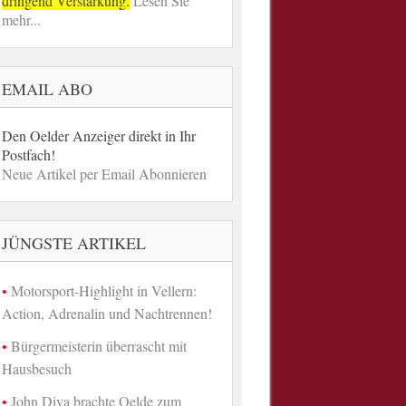
dringend Verstärkung.
Lesen Sie
mehr...
EMAIL ABO
Den Oelder Anzeiger direkt in Ihr
Postfach!
Neue Artikel per Email Abonnieren
JÜNGSTE ARTIKEL
Motorsport-Highlight in Vellern:
Action, Adrenalin und Nachtrennen!
Bürgermeisterin überrascht mit
Hausbesuch
John Diva brachte Oelde zum