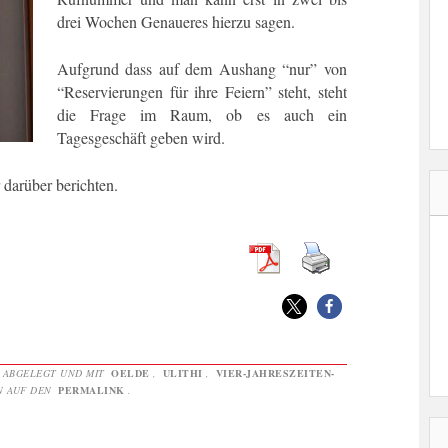
drei Wochen Genaueres hierzu sagen.
Aufgrund dass auf dem Aushang “nur” von
“Reservierungen für ihre Feiern” steht, steht
die Frage im Raum, ob es auch ein
Tagesgeschäft geben wird.
 darüber berichten.
ABGELEGT UND MIT
OELDE
,
ULITHI
,
VIER-JAHRESZEITEN-
N AUF DEN
PERMALINK
.