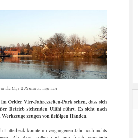
war das Cafe & Restaurant ungenutzt
m Oelder Vier-Jahreszeiten-Park sehen, dass sich
ßer Betrieb stehenden Ulithi rührt. Es sieht nach
d Werkzeuge zeugen von fleißigen Händen.
ch Lutterbeck konnte im vergangenen Jahr noch nichts
gen. Ab April sollen dort nun frisch renovierte