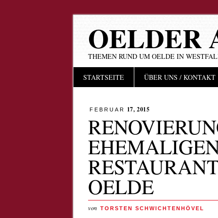
OELDER 
THEMEN RUND UM OELDE IN WESTFA
Hauptmenü
Zum
STARTSEITE
ÜBER UNS / KONTAKT
Inhalt
springen
17, 2015
FEBRUAR
RENOVIERUN
EHEMALIGEN
RESTAURANT 
OELDE
von
TORSTEN SCHWICHTENHÖVEL