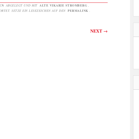
EN
ABGELEGT UND MIT
ALTE VIKARIE STROMBERG
,
RTET. SETZE EIN LESEZEICHEN AUF DEN
PERMALINK
.
on
NEXT
→