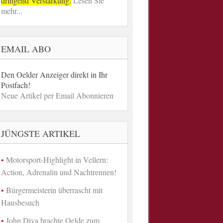
dringend Verstärkung.
Lesen Sie
mehr...
EMAIL ABO
Den Oelder Anzeiger direkt in Ihr
Postfach!
Neue Artikel per Email Abonnieren
JÜNGSTE ARTIKEL
Motorsport-Highlight in Vellern:
Action, Adrenalin und Nachtrennen!
Bürgermeisterin überrascht mit
Hausbesuch
John Diva brachte Oelde zum