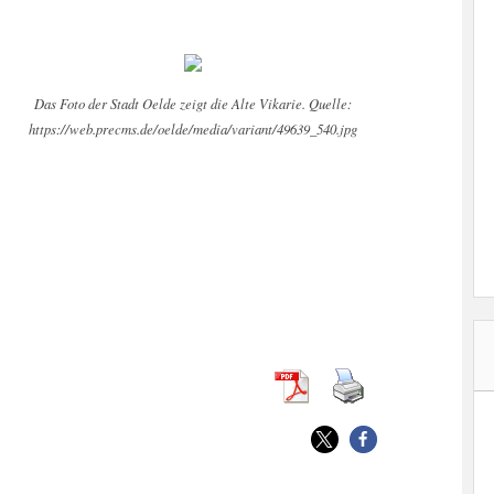
Das Foto der Stadt Oelde zeigt die Alte Vikarie. Quelle:
https://web.precms.de/oelde/media/variant/49639_540.jpg