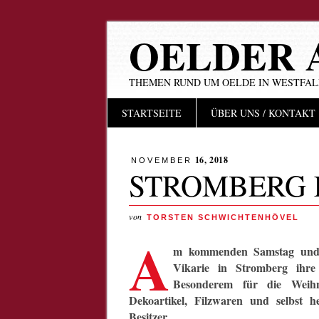
OELDER 
THEMEN RUND UM OELDE IN WESTFA
Hauptmenü
Zum
STARTSEITE
ÜBER UNS / KONTAKT
Inhalt
springen
16, 2018
NOVEMBER
STROMBERG 
von
TORSTEN SCHWICHTENHÖVEL
A
m kommenden Samstag und S
Vikarie in Stromberg ihr
Besonderem für die Weihna
Dekoartikel, Filzwaren und selbst h
Besitzer.