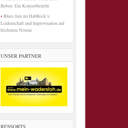
Beben: Ein Konzertbericht
Blues Jam im HabRock´s:
Leidenschaft und Improvisation auf
höchstem Niveau
UNSER PARTNER
RESSORTS