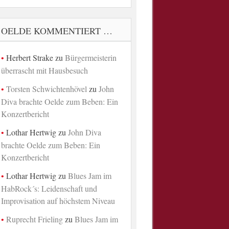
OELDE KOMMENTIERT …
Herbert Strake
zu
Bürgermeisterin
überrascht mit Hausbesuch
Torsten Schwichtenhövel
zu
John
Diva brachte Oelde zum Beben: Ein
Konzertbericht
Lothar Hertwig
zu
John Diva
brachte Oelde zum Beben: Ein
Konzertbericht
Lothar Hertwig
zu
Blues Jam im
HabRock´s: Leidenschaft und
Improvisation auf höchstem Niveau
Ruprecht Frieling
zu
Blues Jam im