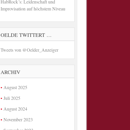
HabRock´s: Leidenschaft und
Improvisation auf höchstem Niveau
OELDE TWITTERT …
Tweets von @Oelder_Anzeiger
ARCHIV
August 2025
Juli 2025
August 2024
November 2023