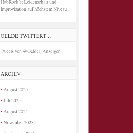
HabRock´s: Leidenschaft und
Improvisation auf höchstem Niveau
OELDE TWITTERT …
Tweets von @Oelder_Anzeiger
ARCHIV
August 2025
Juli 2025
August 2024
November 2023