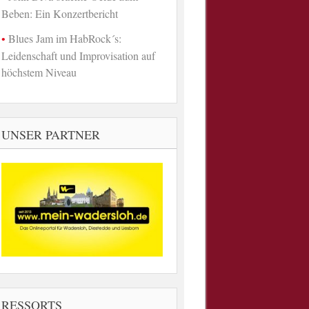
Beben: Ein Konzertbericht
Blues Jam im HabRock´s:
Leidenschaft und Improvisation auf
höchstem Niveau
UNSER PARTNER
RESSORTS