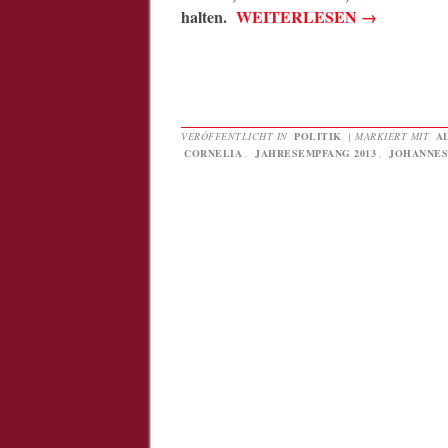
halten.
WEITERLESEN
→
VERÖFFENTLICHT IN
POLITIK
|
MARKIERT MIT
A
CORNELIA
,
JAHRESEMPFANG 2013
,
JOHANNE