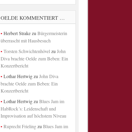
OELDE KOMMENTIERT …
Herbert Strake
zu
Bürgermeisterin
überrascht mit Hausbesuch
Torsten Schwichtenhövel
zu
John
Diva brachte Oelde zum Beben: Ein
Konzertbericht
Lothar Hertwig
zu
John Diva
brachte Oelde zum Beben: Ein
Konzertbericht
Lothar Hertwig
zu
Blues Jam im
HabRock´s: Leidenschaft und
Improvisation auf höchstem Niveau
Ruprecht Frieling
zu
Blues Jam im