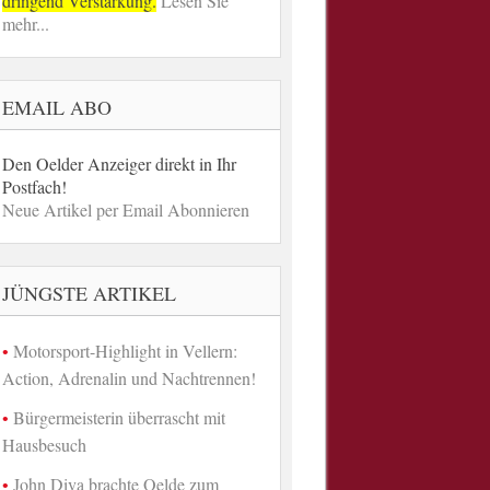
dringend Verstärkung.
Lesen Sie
mehr...
EMAIL ABO
Den Oelder Anzeiger direkt in Ihr
Postfach!
Neue Artikel per Email Abonnieren
JÜNGSTE ARTIKEL
Motorsport-Highlight in Vellern:
Action, Adrenalin und Nachtrennen!
Bürgermeisterin überrascht mit
Hausbesuch
John Diva brachte Oelde zum