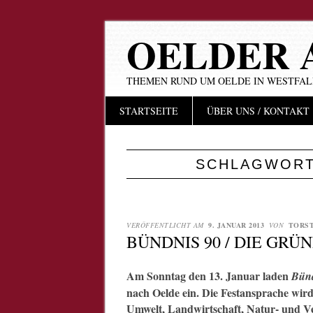
OELDER 
THEMEN RUND UM OELDE IN WESTFA
Hauptmenü
Zum
STARTSEITE
ÜBER UNS / KONTAKT
Inhalt
springen
SCHLAGWORT
VERÖFFENTLICHT AM
9. JANUAR 2013
VON
TORS
BÜNDNIS 90 / DIE GRÜ
Am Sonntag den 13. Januar laden
Bünd
nach Oelde ein. Die Festansprache wir
Umwelt, Landwirtschaft, Natur- und V