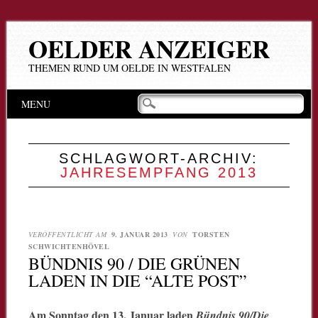
OELDER ANZEIGER
THEMEN RUND UM OELDE IN WESTFALEN
Hauptmenü
Zum
MENU
Inhalt
springen
SCHLAGWORT-ARCHIV:
JAHRESEMPFANG 2013
VERÖFFENTLICHT AM
9. JANUAR 2013
VON
TORSTEN
SCHWICHTENHÖVEL
BÜNDNIS 90 / DIE GRÜNEN
LADEN IN DIE “ALTE POST”
Am Sonntag den 13. Januar laden
Bündnis 90/Die